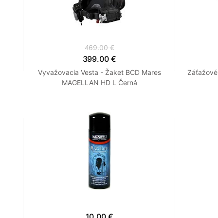
469.00 €
399.00 €
Vyvažovacia Vesta - Žaket BCD Mares
Záťažové
MAGELLAN HD L Černá
10.00 €