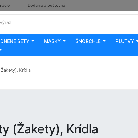
mácie
Dodanie a poštovné
 výraz
DNENÉ SETY
MASKY
ŠNORCHLE
PLUTVY
Žakety), Krídla
y (Žakety), Krídla