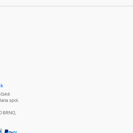
sk
ěčské
ana spol.
00 BRNO,