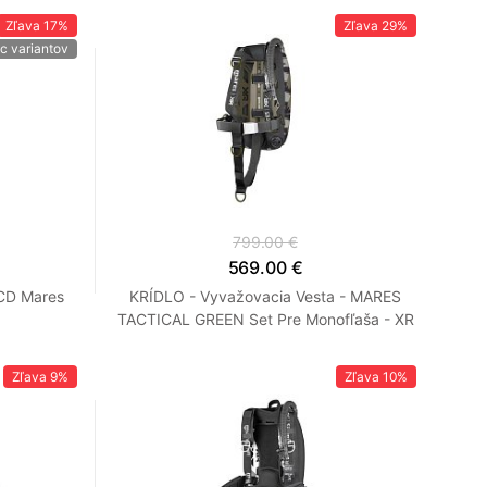
Zľava
17%
Zľava
29%
c variantov
799.00 €
569.00 €
BCD Mares
KRÍDLO - Vyvažovacia Vesta - MARES
TACTICAL GREEN Set Pre Monofľaša - XR
Line
Zľava
9%
Zľava
10%