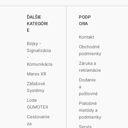
ĎALŠIE
PODP
KATEGÓRI
ORA
E
Kontakt
Bójky -
Obchodné
Signalizácia
podmienky
-
Záruka a
Komunikácia
reklamácie
Mares XR
Dodanie
Záťažové
a
Systémy
poštovné
Lode
Platobné
GUMOTEX
metódy a
Cestovanie
podmienky
za
Servis