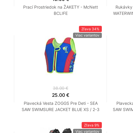
Prací Prostriedok na ŽAKETY - McNett
Rukávky
BCLIFE
WATERWIN
Zľava
34%
Viac variantov
38.00 €
25.00 €
Plavecká Vesta ZOGGS Pre Deti - SEA
Plaveck
SAW SWIMSURE JACKET BLUE XS / 2-3
SAW SWIM
roky
Zľava
9%
Viac variantov