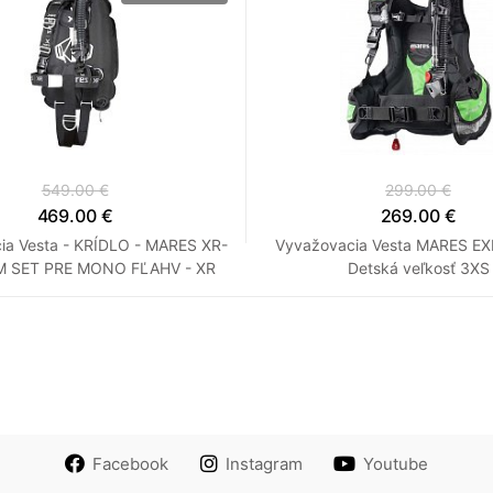
549.00 €
299.00 €
469.00 €
269.00 €
ia Vesta - KRÍDLO - MARES XR-
Vyvažovacia Vesta MARES E
M SET PRE MONO FĽAHV - XR
Detská veľkosť 3XS
Line Černá
Facebook
Instagram
Youtube