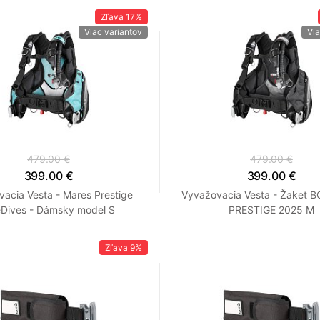
Zľava
17%
Viac variantov
Via
479.00 €
479.00 €
399.00 €
399.00 €
acia Vesta - Mares Prestige
Vyvažovacia Vesta - Žaket 
Dives - Dámsky model S
PRESTIGE 2025 M
Zľava
9%