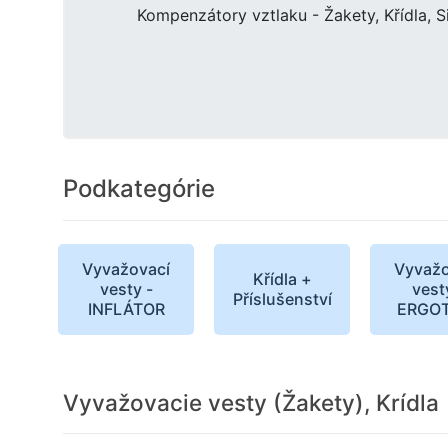
Kompenzátory vztlaku - Žakety, Křídla, S
Podkategórie
Vyvažovací
Vyvažo
Křídla +
vesty -
vest
Příslušenství
INFLÁTOR
ERGO
Vyvažovacie vesty (Žakety), Krídla