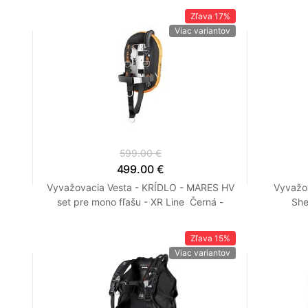
Zľava
17%
Viac variantov
599.00 €
499.00 €
Vyvažovacia Vesta - KRÍDLO - MARES HV
Vyvažov
set pre mono fľašu - XR Line Černá -
She
Oranžová
Zľava
15%
Viac variantov