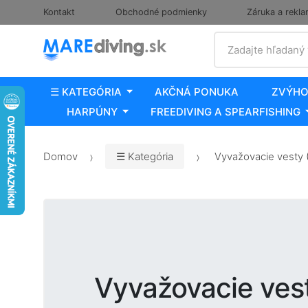
Kontakt
Obchodné podmienky
Záruka a rekla
Vyhľadať
Zadajte hľadaný
☰ KATEGÓRIA
AKČNÁ PONUKA
ZVÝHO
HARPÚNY
FREEDIVING A SPEARFISHING
Domov
☰ Kategória
Vyvažovacie vesty (
Vyvažovacie vest