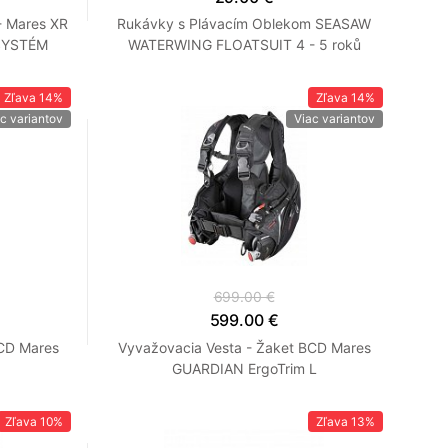
 Mares XR
Rukávky s Plávacím Oblekom SEASAW
SYSTÉM
WATERWING FLOATSUIT 4 - 5 roků
Zľava
14%
Zľava
14%
c variantov
Viac variantov
699.00 €
599.00 €
BCD Mares
Vyvažovacia Vesta - Žaket BCD Mares
GUARDIAN ErgoTrim L
Zľava
10%
Zľava
13%