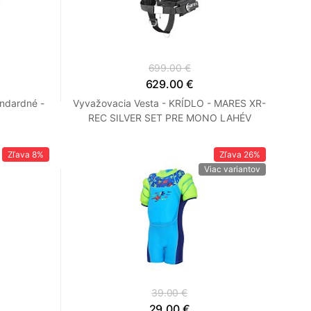
699.00 €
629.00 €
ndardné -
Vyvažovacia Vesta - KRÍDLO - MARES XR-
REC SILVER SET PRE MONO LAHÉV
Zľava
8%
Zľava
26%
Viac variantov
39.00 €
29.00 €