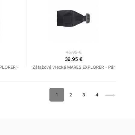
45.95 €
39.95 €
XPLORER -
Záťažové vrecká MARES EXPLORER - Pár
1
2
3
4