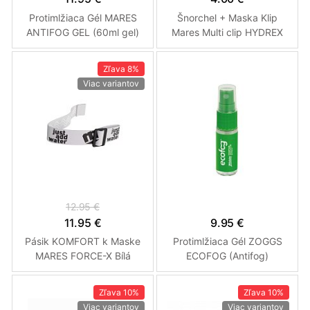
Protimlžiaca Gél MARES
Šnorchel + Maska Klip
ANTIFOG GEL (60ml gel)
Mares Multi clip HYDREX
Zľava
8%
Viac variantov
12.95 €
11.95 €
9.95 €
Pásik KOMFORT k Maske
Protimlžiaca Gél ZOGGS
MARES FORCE-X Bílá
ECOFOG (Antifog)
Zľava
10%
Zľava
10%
Viac variantov
Viac variantov