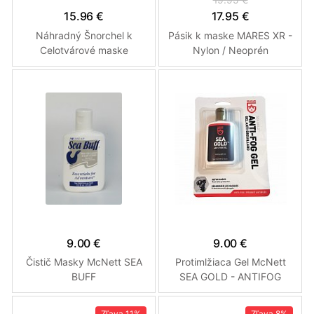
15.96 €
17.95 €
Náhradný Šnorchel k
Pásik k maske MARES XR -
Celotvárové maske
Nylon / Neoprén
9.00 €
9.00 €
Čistič Masky McNett SEA
Protimlžiaca Gel McNett
BUFF
SEA GOLD - ANTIFOG
(37ml kvapky)
Zľava
11%
Zľava
8%