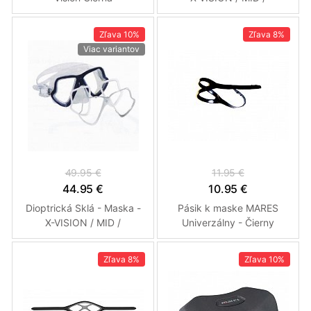
LiquidSkin - Dioptria PLUS
Ľavé +3
Zľava
10%
Zľava
8%
Viac variantov
49.95 €
11.95 €
44.95 €
10.95 €
Dioptrická Sklá - Maska -
Pásik k maske MARES
X-VISION / MID /
Univerzálny - Čierny
LiquidSkin - Dioptria
MÍNUS -7 Ľavé
Zľava
8%
Zľava
10%