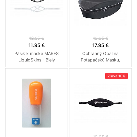
12.95 €
19.95 €
11.95 €
17.95 €
Pásik k maske MARES
Ochranný Obal na
LiquidSkins - Biely
Potápačskú Masku,
Svietidlo a td. MARES
SHELL OVÁL
Zľava
10%
19.95 €