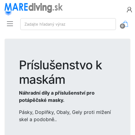
Vyhľadávanie:
Zadajte hľadaný výraz
0
Príslušenstvo k
maskám
Náhradní díly a příslušenství pro
potápěčské masky.
Pásky, Doplňky, Obaly, Gely proti mlžení
skel a podobně..