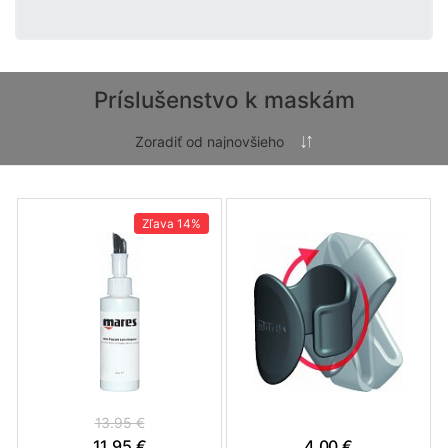
Príslušenstvo k maskám
Zľava
14%
13.95 €
11.95 €
4.00 €