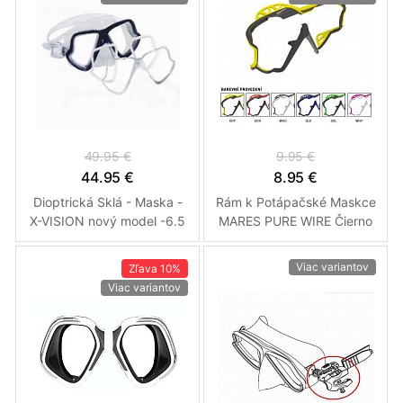
49.95 €
9.95 €
44.95 €
8.95 €
Dioptrická Sklá - Maska -
Rám k Potápačské Maskce
X-VISION nový model -6.5
MARES PURE WIRE Čierno
Levé
- Ružový rám
Viac variantov
Zľava
10%
Viac variantov