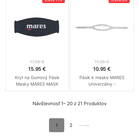
17.95 €
11.95 €
15.95 €
10.95 €
Kryt na Gumový Pásik
Pásik k maske MARES
Masky MARES MASK
Univerzálny -
STRAP TRILASTIC
Transparentné
Návštevnosť 1– 20 z 21 Produktov
1
2