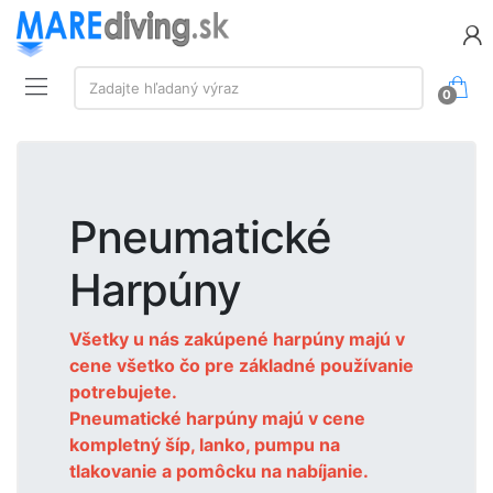
Vyhľadávanie:
Zadajte hľadaný výraz
0
Pneumatické
Harpúny
Všetky u nás zakúpené harpúny majú v
cene všetko čo pre základné používanie
potrebujete.
Pneumatické harpúny majú v cene
kompletný šíp, lanko, pumpu na
tlakovanie a pomôcku na nabíjanie.