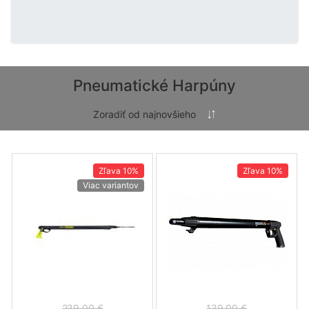
Pneumatické Harpúny
Zľava
10%
Zľava
10%
Viac variantov
239.00 €
139.00 €