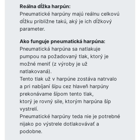
Reálna dĺžka harpún:
Pneumatické harpúny majú reálnu celkovú
dĺžku približne takú, aký je ich dĺžkový
parameter.
Ako funguje pneumatická harpúna:
Pneumatická harpúna sa natlakuje
pumpou na požadovaný tlak, ktorý je
možné meniť (z výroby je už
natlakovaná).
Tento tlak už v harpúne zostáva natrvalo
a pri nabíjaní šípu cez hlaveň harpúny
prekonávame šípom tento tlak,
ktorý je rovný sile, ktorým harpúna šíp
vystrelí.
Pneumatické harpúny teda nie je potrebné
nijako po výstrele dotlakovávať a
podobne.