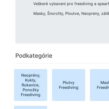
Veškeré vybavení pro freediving a spearf
Masky, Šnorchly, Ploutve, Neopreny, zátě
Podkategórie
Neoprény,
Kukly,
Plutvy
Mas
Rukavice,
Freediving
Freedi
Ponožky
Freediving