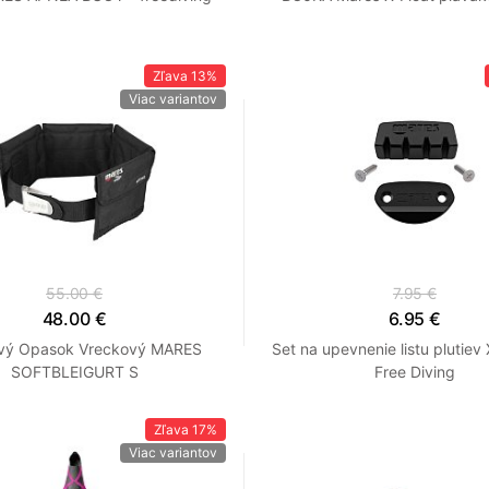
Zľava
13%
Viac variantov
55.00 €
7.95 €
48.00 €
6.95 €
vý Opasok Vreckový MARES
Set na upevnenie listu plutiev 
SOFTBLEIGURT S
Free Diving
Zľava
17%
Viac variantov