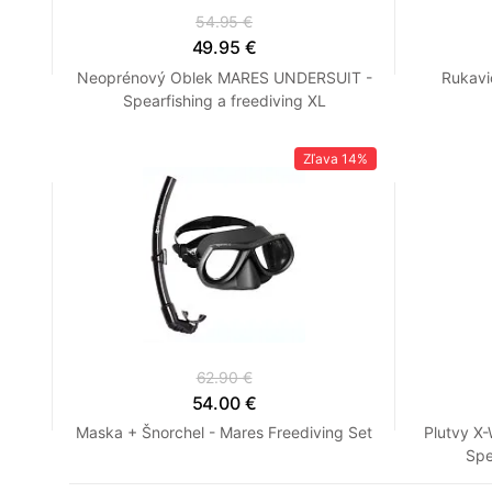
54.95 €
49.95 €
Neoprénový Oblek MARES UNDERSUIT -
Rukavi
Spearfishing a freediving XL
Zľava
14%
62.90 €
54.00 €
Maska + Šnorchel - Mares Freediving Set
Plutvy X
Spe