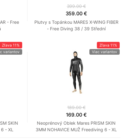
399.00 €
359.00 €
AR - Free
Plutvy s Topánkou MARES X-WING FIBER
á
- Free Diving 38 / 39 Střední
Zľava
11%
Zľava
11%
c variantov
Viac variantov
189.00 €
169.00 €
ISM SKIN
Neoprénový Oblek Mares PRISM SKIN
6 - XL
3MM NOHAVICE MUŽ Freediving 6 - XL