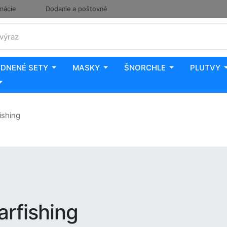
mácie
Dodanie a poštovné
 výraz
DNENÉ SETY
MASKY
ŠNORCHLE
PLUTVY
ishing
arfishing