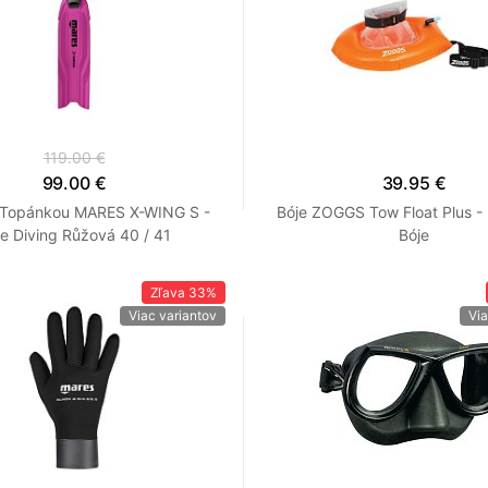
119.00 €
99.00 €
39.95 €
s Topánkou MARES X-WING S -
Bóje ZOGGS Tow Float Plus -
e Diving Růžová 40 / 41
Bóje
Zľava
33%
Viac variantov
Via