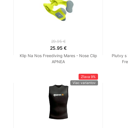
29.95 €
25.95 €
Klip Na Nos Freediving Mares - Nose Clip
Plutvy 
APNEA
Fre
Zľava
9%
Viac variantov