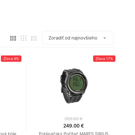
Zľava
9%
Zľava
17%
299.00 €
249.00 €
ová bóje
Potápačský Počítač MARES SIRIUS