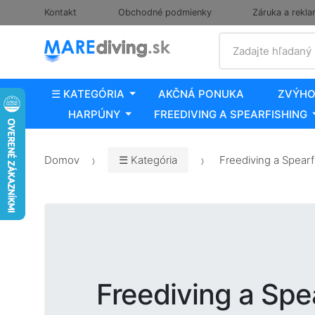
Kontakt
Obchodné podmienky
Záruka a rekla
Vyhľadať
Zadajte hľadaný
☰ KATEGÓRIA
AKČNÁ PONUKA
ZVÝHO
HARPÚNY
FREEDIVING A SPEARFISHING
Domov
☰ Kategória
Freediving a Spearf
Freediving a Spe