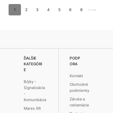
1
2
3
4
5
6
8
ĎALŠIE
PODP
KATEGÓRI
ORA
E
Kontakt
Bójky -
Obchodné
Signalizácia
podmienky
-
Záruka a
Komunikácia
reklamácie
Mares XR