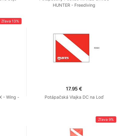
HUNTER - Freediving
Zľava
13%
17.95 €
X - Wing -
Potápačská Vlajka DC na Loď
Zľava
9%