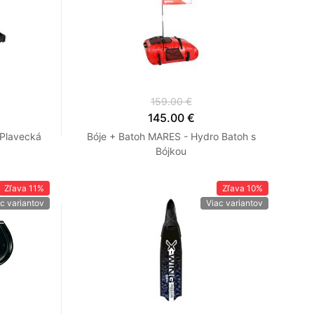
159.00 €
145.00 €
 Plavecká
Bóje + Batoh MARES - Hydro Batoh s
Bójkou
Zľava
11%
Zľava
10%
c variantov
Viac variantov