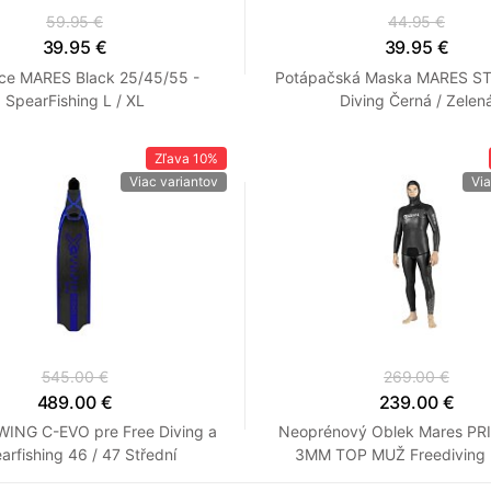
59.95 €
44.95 €
39.95 €
39.95 €
ce MARES Black 25/45/55 -
Potápačská Maska MARES ST
SpearFishing L / XL
Diving Černá / Zelen
Zľava
10%
Viac variantov
Via
545.00 €
269.00 €
489.00 €
239.00 €
-WING C-EVO pre Free Diving a
Neoprénový Oblek Mares PR
arfishing 46 / 47 Střední
3MM TOP MUŽ Freediving 