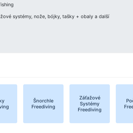
ishing
žové systémy, nože, bójky, tašky + obaly a další
Záťažové
ky
Šnorchle
Po
Systémy
ving
Freediving
Fre
Freediving