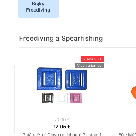
Bójky
Freediving
Freediving a Spearfishing
Zľava
35%
Viac variantov
20.00 €
12.95 €
Potápačské Olovo potiahnuté Plastom 1
Bóje MA