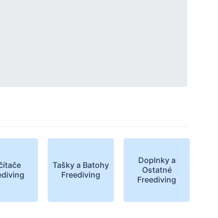
Doplnky a
čítače
Tašky a Batohy
Ostatné
ediving
Freediving
Freediving