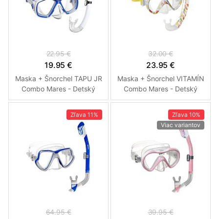
22.95 €
32.00 €
19.95 €
23.95 €
Maska + Šnorchel TAPU JR
Maska + Šnorchel VITAMÍN
Combo Mares - Detský
Combo Mares - Detský
Modrá - Bílá
Zľava
11%
Zľava
10%
Viac variantov
64.95 €
39.95 €