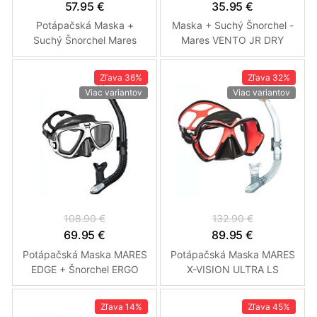
57.95 €
35.95 €
Potápačská Maska +
Maska + Suchý Šnorchel -
Suchý Šnorchel Mares
Mares VENTO JR DRY
WAHOO DRY Combo
Combo - Detský Růžová
Zľava
36%
Zľava
32%
Viac variantov
Viac variantov
108.90 €
132.90 €
69.95 €
89.95 €
Potápačská Maska MARES
Potápačská Maska MARES
EDGE + Šnorchel ERGO
X-VISION ULTRA LS
SPLASH Černá / Bílá
LiquidSkin + Suchý
Šnorchel ERGO DRY (Číry)
Zľava
14%
Zľava
45%
Černá - Červená