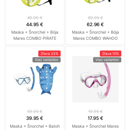
49.95 €
69.95 €
44.95 €
62.96 €
Maska + Šnorchel + Bója
Maska + Šnorchel + Bója
Mares COMBO PIRATE
Mares COMBO WAHOO
NEON - Šnorchlovací set s
NEON - Šnorchlovací set s
Bójou - Detský set
Bójou
Zľava
33%
Zľava
10%
Viac variantov
Viac variantov
59.95 €
19.95 €
39.95 €
17.95 €
Maska + Šnorchel + Batoh
Maska + Šnorchel Mares