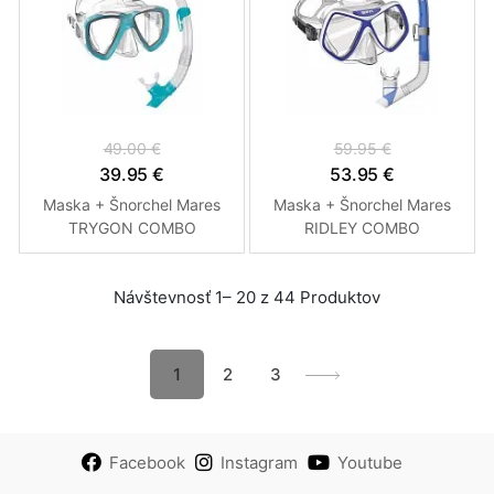
49.00 €
59.95 €
39.95 €
53.95 €
Maska + Šnorchel Mares
Maska + Šnorchel Mares
TRYGON COMBO
RIDLEY COMBO
šnorchlovací set Tirkysová
šnorchlovací set Modrá
Návštevnosť 1– 20 z 44 Produktov
1
2
3
Facebook
Instagram
Youtube