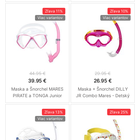
ERGO DRY Modrá
šnorchlovací set
Zľava
11%
Zľava
10%
Viac variantov
Viac variantov
44.95 €
29.95 €
39.95 €
26.95 €
Maska a Šnorchel MARES
Maska + Šnorchel DILLY
PIRATE a TONGA Junior
JR Combo Mares - Detský
Set - Detské Ružovo / Bila
Růžová
Zľava
13%
Zľava
25%
Viac variantov