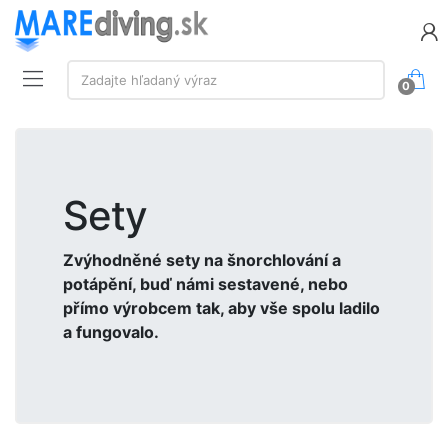
Vyhľadávanie:
Zadajte hľadaný výraz
0
Sety
Zvýhodněné sety na šnorchlování a
potápění, buď námi sestavené, nebo
přímo výrobcem tak, aby vše spolu ladilo
a fungovalo.