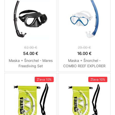
62.90 €
29.00 €
54.00 €
16.00 €
Maska + Šnorchel - Mares
Maska + Šnorchel -
Freediving Set
COMBO REEF EXPLORER
JR. ZOGGS - Detský
Zľava
10%
Zľava
10%