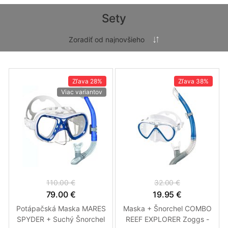
Sety
Zľava
28%
Zľava
38%
Viac variantov
110.00 €
32.00 €
79.00 €
19.95 €
Potápačská Maska MARES
Maska + Šnorchel COMBO
SPYDER + Suchý Šnorchel
REEF EXPLORER Zoggs -