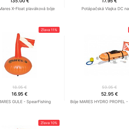
135.00 €
17.95 €
ares X-Float plaváková bóje
Potápačská Vlajka DC n
Zľava
11%
18.95 €
59.95 €
16.95 €
52.95 €
MARES GULE - SpearFishing
Bóje MARES HYDRO PROPEL - 
Zľava
10%