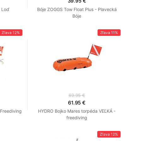
39.95 €
a Loď
Bóje ZOGGS Tow Float Plus - Plavecká
Bóje
Zľava
12%
Zľava
11%
69.95 €
61.95 €
Freediving
HYDRO Bojko Mares torpéda VEĽKÁ -
freediving
Zľava
12%