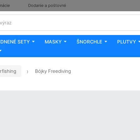
mácie
Dodanie a poštovné
 výraz
DNENÉ SETY
MASKY
ŠNORCHLE
PLUTVY
rfishing
Bójky Freediving