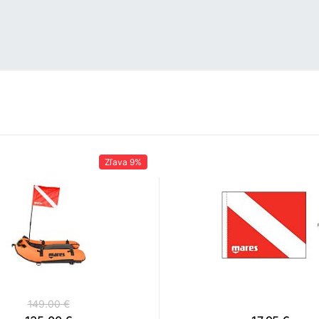
Zľava
9%
149.00 €