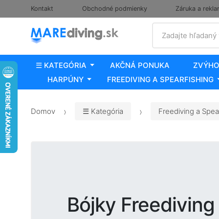
Kontakt
Obchodné podmienky
Záruka a rekla
Vyhľadať
Zadajte hľadaný
☰ KATEGÓRIA
AKČNÁ PONUKA
ZVÝHO
HARPÚNY
FREEDIVING A SPEARFISHING
Domov
☰ Kategória
Freediving a Spea
Bójky Freediving