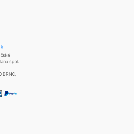
sk
ěčské
ana spol.
00 BRNO,