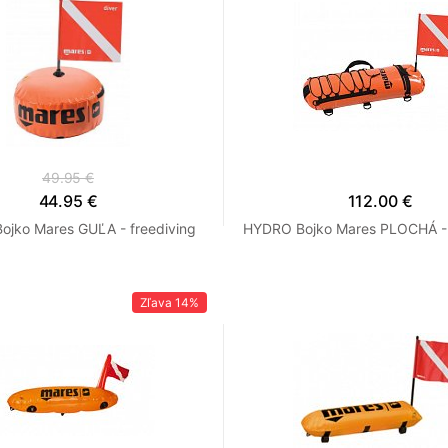
49.95 €
44.95 €
112.00 €
jko Mares GUĽA - freediving
HYDRO Bojko Mares PLOCHÁ - 
Zľava
14%