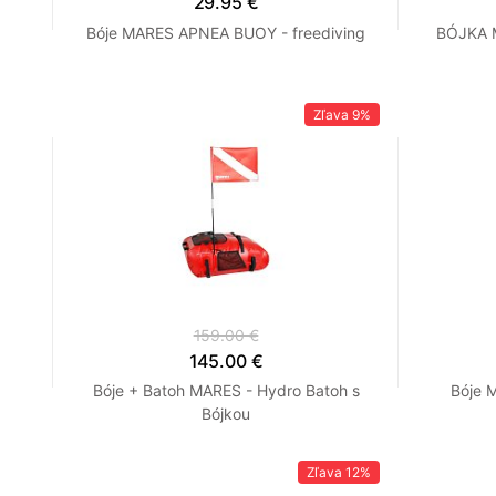
29.95 €
Bóje MARES APNEA BUOY - freediving
BÓJKA M
Zľava
9%
159.00 €
145.00 €
Bóje + Batoh MARES - Hydro Batoh s
Bóje 
Bójkou
Zľava
12%