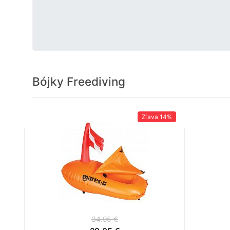
Bójky Freediving
Zľava
14%
34.95 €