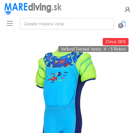
Vyhľadávanie:
Zadajte hľadaný výraz
0
Zľava
26%
Veľkosť Detské Vesty: 4 - 5 Rokov