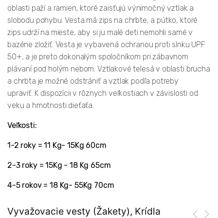
oblasti paží a ramien, ktoré zaisťujú výnimočný vztlak a
slobodu pohybu. Vesta má zips na chrbte, a pútko, ktoré
zips udrží na mieste, aby si ju malé deti nemohli samé v
bazéne zložiť. Vesta je vybavená ochranou proti slnku UPF
50+, a je preto dokonalým spoločníkom pri zábavnom
plávaní pod holým nebom. Vztlakové telesá v oblasti brucha
a chrbta je možné odstrániť a vztlak podľa potreby
upraviť. K dispozícii v rôznych veľkostiach v závislosti od
veku a hmotnosti dieťaťa.
Veľkosti:
1-2 roky = 11 Kg- 15Kg 60cm
2-3 roky = 15Kg - 18 Kg 65cm
4-5 rokov = 18 Kg- 55Kg 70cm
Vyvažovacie vesty (Žakety), Krídla