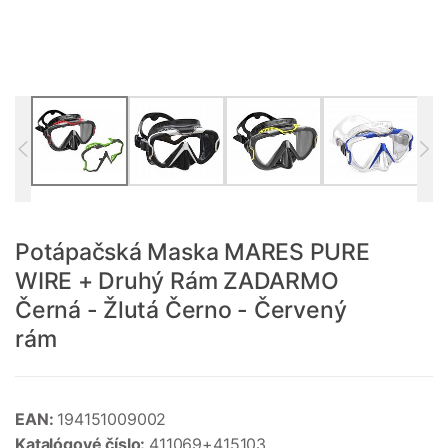
Potápačská Maska MARES PURE
WIRE + Druhý Rám ZADARMO
Černá - Žlutá Černo - Červený
rám
EAN:
194151009002
Katalógové číslo:
411069+415103