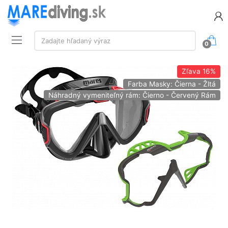
Vyhľadávanie:
Zadajte hľadaný výraz
0
Zľava
16%
Farba Masky: Čierna - Žltá
Náhradný vymeniteľný rám: Čierno - Červený Rám