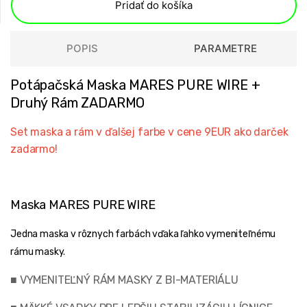
Pridať do košíka
POPIS
PARAMETRE
Potápačská Maska MARES PURE WIRE +
Druhý Rám ZADARMO
Set maska ​​a rám v ďalšej farbe v cene 9EUR ako darček
zadarmo!
Maska MARES PURE WIRE
Jedna maska ​​v rôznych farbách vďaka ľahko vymeniteľnému
rámu masky.
■ VYMENITEĽNÝ RÁM MASKY Z BI-MATERIÁLU