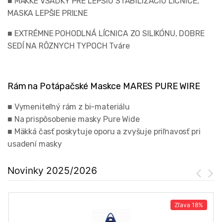
■ MÄKKÉ VSADKY PRE LEPŠIU STABILIZÁCIU LÍCNICE,
MASKA LEPŠIE PRIĽNE
■ EXTRÉMNE POHODLNÁ LÍCNICA ZO SILIKÓNU, DOBRE
SEDÍ NA RÔZNYCH TYPOCH Tváre
Rám na Potápačské Maskce MARES PURE WIRE
■ Vymeniteľný rám z bi-materiálu
■ Na prispôsobenie masky Pure Wide
■ Mäkká časť poskytuje oporu a zvyšuje priľnavosť pri
usadení masky
Novinky 2025/2026
Zľava
18%