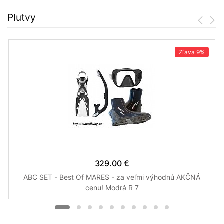
Plutvy
Zľava
9%
329.00 €
ABC SET - Best Of MARES - za veľmi výhodnú AKČNÁ
cenu! Modrá R 7