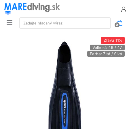
Vyhľadávanie:
Zadajte hľadaný výraz
0
Zľava
11%
Veľkosť: 46 / 47
Farba: Žltá / Sivá