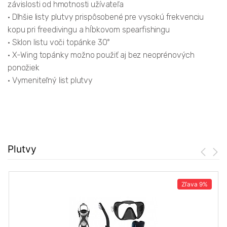
závislosti od hmotnosti užívateľa
• Dlhšie listy plutvy prispôsobené pre vysokú frekvenciu
kopu pri freedivingu a hĺbkovom spearfishingu
• Sklon listu voči topánke 30°
• X-Wing topánky možno použiť aj bez neoprénových
ponožiek
• Vymeniteľný list plutvy
Plutvy
Zľava
9%