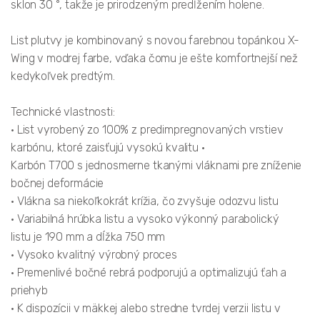
sklon 30 °, takže je prirodzeným predĺžením holene.
List plutvy je kombinovaný s novou farebnou topánkou X-
Wing v modrej farbe, vďaka čomu je ešte komfortnejší než
kedykoľvek predtým.
Technické vlastnosti:
• List vyrobený zo 100% z predimpregnovaných vrstiev
karbónu, ktoré zaisťujú vysokú kvalitu •
Karbón T700 s jednosmerne tkanými vláknami pre zníženie
bočnej deformácie
• Vlákna sa niekoľkokrát krížia, čo zvyšuje odozvu listu
• Variabilná hrúbka listu a vysoko výkonný parabolický
listu je 190 mm a dĺžka 750 mm
• Vysoko kvalitný výrobný proces
• Premenlivé bočné rebrá podporujú a optimalizujú ťah a
priehyb
• K dispozícii v mäkkej alebo stredne tvrdej verzii listu v