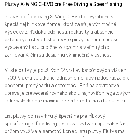
Plutvy X-WING C-EVO pre Free Diving a Spearfishing
Plutvy pre freediving X-Wing C-Evo boli vyrobené v
špeciálnej hliníkovej forme, ktorá zaisťuje výnimočné
výsledky z hľadiska odolnosti, reaktivity a absencie
estetických chýb. List plutvy je pri výrobnom procese
vystavený tlaku približne 6 kg/cm² a veľmi rýchlo
zahrievaný, čím sa dosiahnu výnimočné vlastnosti.
V liste plutvy je použitých 12 vrstiev karbónových vlákien
T700. Vlákna sú utkané jednosmerne, aby nedochádzalo k
bočnému prehýbaniu a deformácii. Finálna povrchová
úprava je prevedená rovnako ako u najnovších regatových
lodí, výsledkom je maximálne zníženie trenia a turbulencií.
List plutvy bol navrhnutý špeciálne pre hĺbkový
spearfishing a freediving, jeho tvar vytvára optimálny ťah,
pričom využíva aj samotný koniec listu plutvy. Plutva má