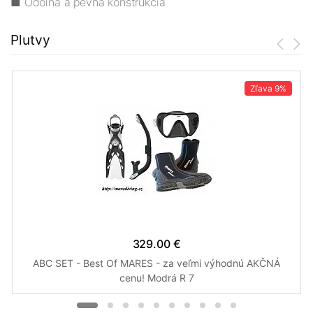
■ Odolná a pevná konštrukcia
Plutvy
Zľava
9%
329.00 €
ABC SET - Best Of MARES - za veľmi výhodnú AKČNÁ
cenu! Modrá R 7