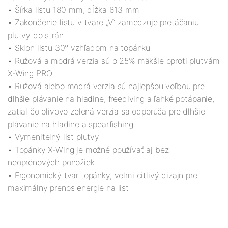
• Šírka listu 180 mm, dĺžka 613 mm
• Zakončenie listu v tvare „V“ zamedzuje pretáčaniu
plutvy do strán
• Sklon listu 30° vzhľadom na topánku
• Ružová a modrá verzia sú o 25% mäkšie oproti plutvám
X-Wing PRO
• Ružová alebo modrá verzia sú najlepšou voľbou pre
dlhšie plávanie na hladine, freediving a ľahké potápanie,
zatiaľ čo olivovo zelená verzia sa odporúča pre dlhšie
plávanie na hladine a spearfishing
• Vymeniteľný list plutvy
• Topánky X-Wing je možné používať aj bez
neoprénových ponožiek
• Ergonomický tvar topánky, veľmi citlivý dizajn pre
maximálny prenos energie na list