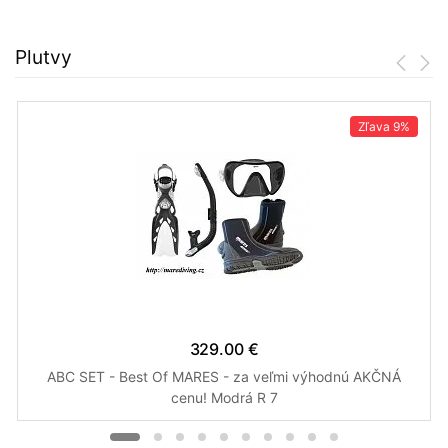
Plutvy
Zľava
9%
329.00 €
ABC SET - Best Of MARES - za veľmi výhodnú AKČNÁ
cenu! Modrá R 7