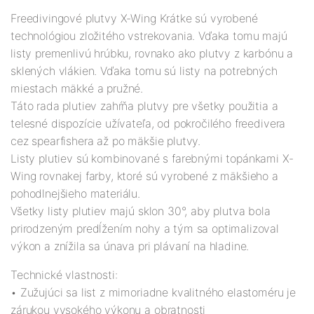
Freedivingové plutvy X-Wing Krátke sú vyrobené
technológiou zložitého vstrekovania. Vďaka tomu majú
listy premenlivú hrúbku, rovnako ako plutvy z karbónu a
sklených vlákien. Vďaka tomu sú listy na potrebných
miestach mäkké a pružné.
Táto rada plutiev zahŕňa plutvy pre všetky použitia a
telesné dispozície užívateľa, od pokročilého freedivera
cez spearfishera až po mäkšie plutvy.
Listy plutiev sú kombinované s farebnými topánkami X-
Wing rovnakej farby, ktoré sú vyrobené z mäkšieho a
pohodlnejšieho materiálu.
Všetky listy plutiev majú sklon 30°, aby plutva bola
prirodzeným predĺžením nohy a tým sa optimalizoval
výkon a znížila sa únava pri plávaní na hladine.
Technické vlastnosti:
• Zužujúci sa list z mimoriadne kvalitného elastoméru je
zárukou vysokého výkonu a obratnosti