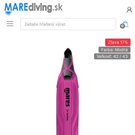
Vyhľadávanie:
Zadajte hľadaný výraz
0
Zľava
17%
Farba: Modrá
Veľkosť: 42 / 43