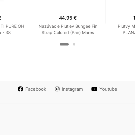
€
44.95 €
NTI PURE OH
Nazúvacie Plutiev Bungee Fin
Plutvy 
 - 38
Strap Colored (Pair) Mares
PLANA
Modrá XS / S
Facebook
Instagram
Youtube