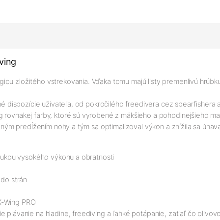
ving
ou zložitého vstrekovania. Vďaka tomu majú listy premenlivú hrúbku
sné dispozície užívateľa, od pokročilého freedivera cez spearfishera 
 rovnakej farby, ktoré sú vyrobené z mäkšieho a pohodlnejšieho mat
zeným predĺžením nohy a tým sa optimalizoval výkon a znížila sa únava 
árukou vysokého výkonu a obratnosti
 do strán
 X-Wing PRO
 plávanie na hladine, freediving a ľahké potápanie, zatiaľ čo olivov