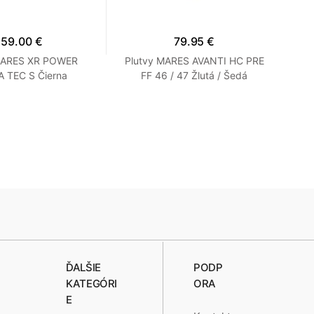
159.00 €
79.95 €
MARES XR POWER
Plutvy MARES AVANTI HC PRE
Pl
 TEC S Čierna
FF 46 / 47 Žlutá / Šedá
De
P
ĎALŠIE
PODP
KATEGÓRI
ORA
E