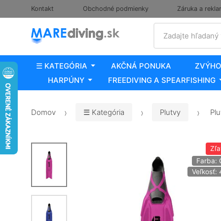
Kontakt
Obchodné podmienky
Záruka a rekla
Vyhľadať
Zadajte hľadaný
☰ KATEGÓRIA
AKČNÁ PONUKA
ZVÝHO
HARPÚNY
FREEDIVING A SPEARFISHING
Domov
☰ Kategória
Plutvy
Plu
Zľ
Farba: 
Veľkosť: 