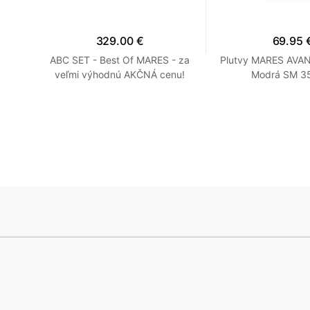
329.00 €
69.95 
rá R
ABC SET - Best Of MARES - za
Plutvy MARES AVA
veľmi výhodnú AKČNÁ cenu!
Modrá SM 35
Modrá R 7