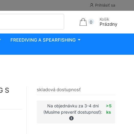
Prihlásiť sa
Košík
0
Prázdny
FREEDIVING A SPEARFISHING
G S
skladová dostupnosť
Na objednávku za 3-4 dni
>5
(Musíme preveriť dostupnosť):
ks