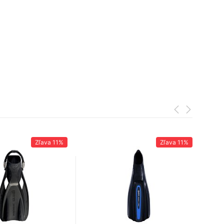
Zľava
11%
Zľava
11%