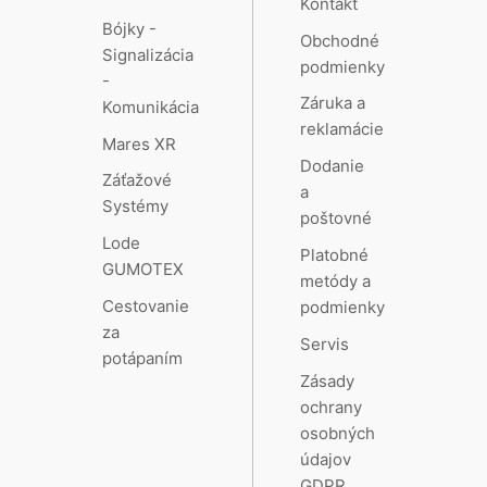
Kontakt
Bójky -
Obchodné
Signalizácia
podmienky
-
Záruka a
Komunikácia
reklamácie
Mares XR
Dodanie
Záťažové
a
Systémy
poštovné
Lode
Platobné
GUMOTEX
metódy a
Cestovanie
podmienky
za
Servis
potápaním
Zásady
ochrany
osobných
údajov
GDPR