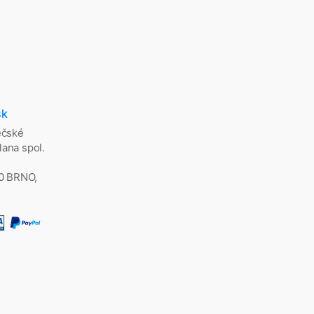
sk
ěčské
ana spol.
00 BRNO,