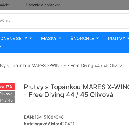
mácie
Dodanie a poštovné
 výraz
DNENÉ SETY
MASKY
ŠNORCHLE
PLUTVY
tvy s Topánkou MARES X-WING S - Free Diving 44 / 45 Olivová
Plutvy s Topánkou MARES X-WIN
ava
17%
- Free Diving 44 / 45 Olivová
Olivová
44 / 45
EAN:
194151084948
Katalógové číslo:
420421