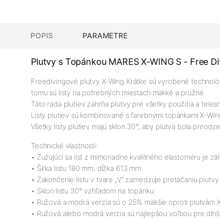
POPIS
PARAMETRE
Plutvy s Topánkou MARES X-WING S - Free Di
Freedivingové plutvy X-Wing Krátke sú vyrobené technológi
tomu sú listy na potrebných miestach mäkké a pružné.
Táto rada plutiev zahŕňa plutvy pre všetky použitia a tele
Listy plutiev sú kombinované s farebnými topánkami X-Wing
Všetky listy plutiev majú sklon 30°, aby plutva bola prirod
Technické vlastnosti:
• Zužujúci sa list z mimoriadne kvalitného elastoméru je z
• Šírka listu 180 mm, dĺžka 613 mm
• Zakončenie listu v tvare „V“ zamedzuje pretáčaniu plutvy
• Sklon listu 30° vzhľadom na topánku
• Ružová a modrá verzia sú o 25% mäkšie oproti plutvám
• Ružová alebo modrá verzia sú najlepšou voľbou pre dlhšie