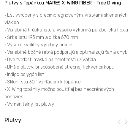
Plutvy s Topánkou MARES X-WING FIBER - Free Diving
• List vyrobený s predimpregnovanými vrstvami sklenených
vlákien
• Variabilná hrúbka listu a vysoko výkonná parabolická flexia
• Šírka listu 195 mm a dĺžka 670 mm
• Vysoko kvalitný výrobný proces
• Variabilné bočné rebrá podporujú a optimalizujú ťah a ohyb
• Dve tvrdosti mäkké na hmotnosti užívateľa
• Dlhšie plutvy, prispôsobené strednej frekvencii kopu
• Indigo polygón list
• Sklon listu 30 ° vzhľadom k topánke
• X-Wing topánky možno použiť aj bez neoprénových
ponožiek
• Vymeniteľný list plutvy
Plutvy