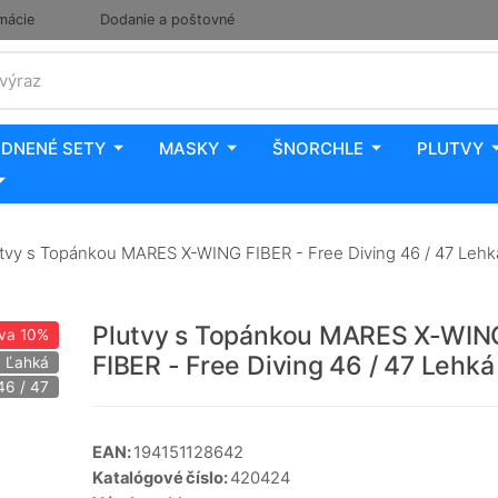
mácie
Dodanie a poštovné
 výraz
DNENÉ SETY
MASKY
ŠNORCHLE
PLUTVY
tvy s Topánkou MARES X-WING FIBER - Free Diving 46 / 47 Lehk
Plutvy s Topánkou MARES X-WIN
va
10%
FIBER - Free Diving 46 / 47 Lehká
: Ľahká
46 / 47
EAN:
194151128642
Katalógové číslo:
420424