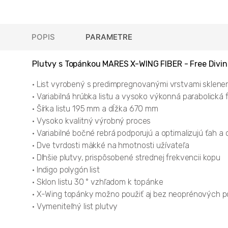
POPIS
PARAMETRE
Plutvy s Topánkou MARES X-WING FIBER - Free Divi
• List vyrobený s predimpregnovanými vrstvami sklene
• Variabilná hrúbka listu a vysoko výkonná parabolická f
• Šírka listu 195 mm a dĺžka 670 mm
• Vysoko kvalitný výrobný proces
• Variabilné bočné rebrá podporujú a optimalizujú ťah a
• Dve tvrdosti mäkké na hmotnosti užívateľa
• Dlhšie plutvy, prispôsobené strednej frekvencii kopu
• Indigo polygón list
• Sklon listu 30 ° vzhľadom k topánke
• X-Wing topánky možno použiť aj bez neoprénových p
• Vymeniteľný list plutvy