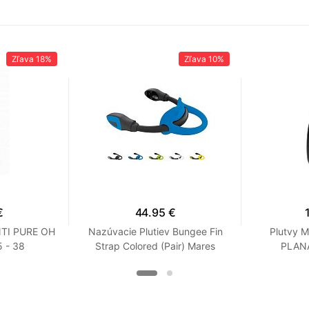
Zľava
18%
Zľava
10%
€
44.95 €
NTI PURE OH
Nazúvacie Plutiev Bungee Fin
Plutvy 
 - 38
Strap Colored (Pair) Mares
PLANA
Modrá XS / S