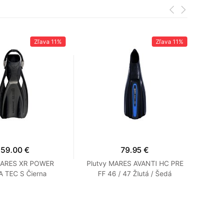
Zľava
11%
Zľava
11%
159.00 €
79.95 €
MARES XR POWER
Plutvy MARES AVANTI HC PRE
Pl
 TEC S Čierna
FF 46 / 47 Žlutá / Šedá
De
P