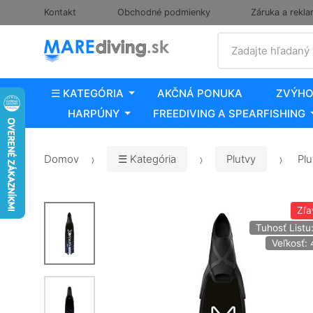
Kontakt
Obchodné podmienky
Záruka a rekla
Vyhľadať
Zadajte hľadaný
☰ KATEGÓRIA
AKČNÁ PONUKA
ZVÝHO
HARPÚNY
FREEDIVING A SPEARFISHING
Domov
☰ Kategória
Plutvy
Plu
Zľa
Tuhosť Listu
Veľkosť: 