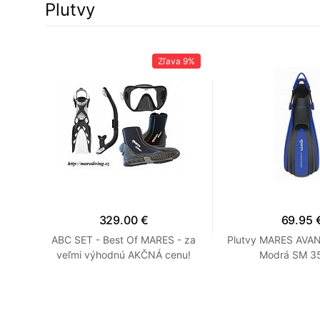
Plutvy
45%
Zľava
9%
329.00 €
69.95 
rá R
ABC SET - Best Of MARES - za
Plutvy MARES AVA
veľmi výhodnú AKČNÁ cenu!
Modrá SM 35
Modrá R 7