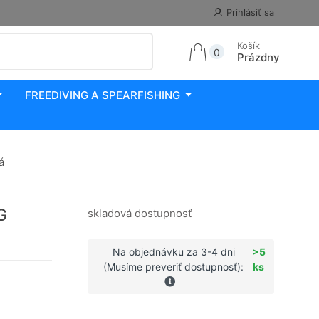
Prihlásiť sa
Košík
0
Prázdny
FREEDIVING A SPEARFISHING
á
G
skladová dostupnosť
Na objednávku za 3-4 dni
>5
(Musíme preveriť dostupnosť):
ks