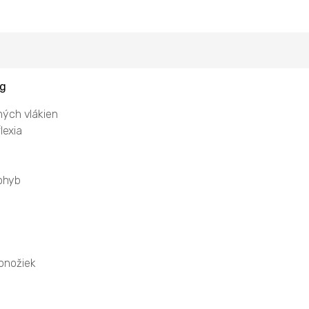
ng
ných vlákien
lexia
 ohyb
onožiek