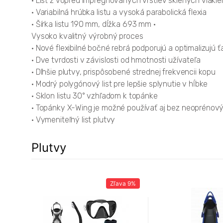
• List z vopred impregnovaných vrstiev sklených vlákie
• Variabilná hrúbka listu a vysoká parabolická flexia
• Šírka listu 190 mm, dĺžka 693 mm •
Vysoko kvalitný výrobný proces
• Nové flexibilné bočné rebrá podporujú a optimalizujú ť
• Dve tvrdosti v závislosti od hmotnosti užívateľa
• Dlhšie plutvy, prispôsobené strednej frekvencii kopu
• Modrý polygónový list pre lepšie splynutie v hĺbke
• Sklon listu 30° vzhľadom k topánke
• Topánky X-Wing je možné používať aj bez neoprénov
• Vymeniteľný list plutvy
Plutvy
45%
Zľava
9%