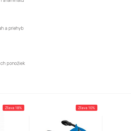
n a laminátu
ah a priehyb
ých ponožiek
Zľava
18%
Zľava
10%