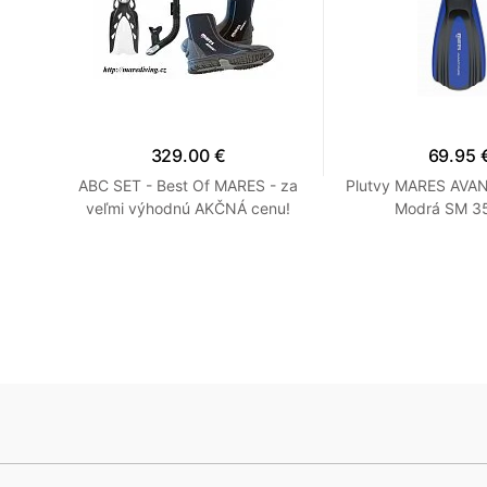
329.00 €
69.95 
rá R
ABC SET - Best Of MARES - za
Plutvy MARES AVA
veľmi výhodnú AKČNÁ cenu!
Modrá SM 35
Modrá R 7