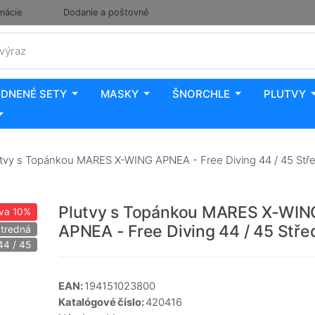
mácie
Dodanie a poštovné
 výraz
DNENÉ SETY
MASKY
ŠNORCHLE
PLUTVY
tvy s Topánkou MARES X-WING APNEA - Free Diving 44 / 45 Stře
Plutvy s Topánkou MARES X-WIN
va
10%
APNEA - Free Diving 44 / 45 Stře
Stredná
44 / 45
EAN:
194151023800
Katalógové číslo:
420416