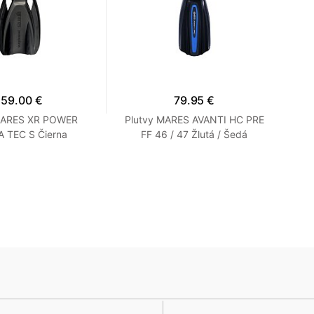
159.00 €
79.95 €
MARES XR POWER
Plutvy MARES AVANTI HC PRE
Pl
 TEC S Čierna
FF 46 / 47 Žlutá / Šedá
De
P