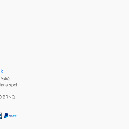
sk
ěčské
ana spol.
00 BRNO,