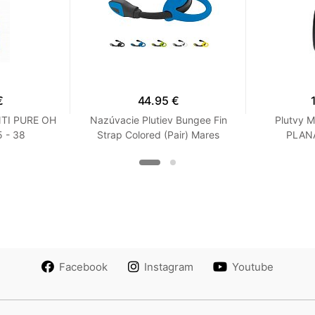
€
44.95 €
NTI PURE OH
Nazúvacie Plutiev Bungee Fin
Plutvy 
 - 38
Strap Colored (Pair) Mares
PLANA
Modrá XS / S
Facebook
Instagram
Youtube