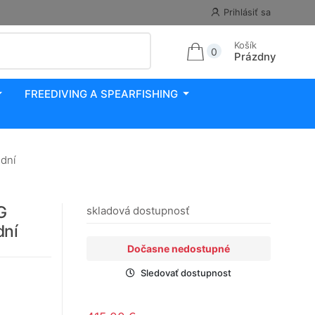
Prihlásiť sa
Košík
0
Prázdny
FREEDIVING A SPEARFISHING
dní
G
skladová dostupnosť
dní
Dočasne nedostupné
Sledovať dostupnost