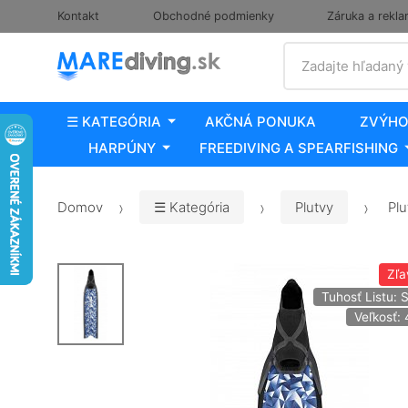
Kontakt
Obchodné podmienky
Záruka a rekla
Vyhľadať
Zadajte hľadaný
☰ KATEGÓRIA
AKČNÁ PONUKA
ZVÝHO
HARPÚNY
FREEDIVING A SPEARFISHING
Domov
☰ Kategória
Plutvy
Plu
Zľa
Tuhosť Listu: 
Veľkosť: 