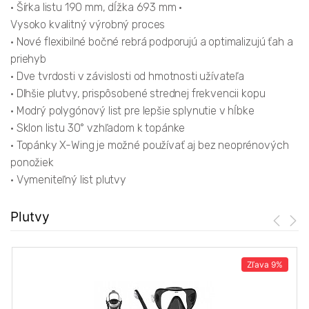
• Šírka listu 190 mm, dĺžka 693 mm •
Vysoko kvalitný výrobný proces
• Nové flexibilné bočné rebrá podporujú a optimalizujú ťah a
priehyb
• Dve tvrdosti v závislosti od hmotnosti užívateľa
• Dlhšie plutvy, prispôsobené strednej frekvencii kopu
• Modrý polygónový list pre lepšie splynutie v hĺbke
• Sklon listu 30° vzhľadom k topánke
• Topánky X-Wing je možné používať aj bez neoprénových
ponožiek
• Vymeniteľný list plutvy
Plutvy
Zľava
9%