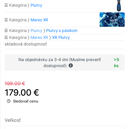
☰ Kategória
Plutvy
☰ Kategória
Mares XR
☰ Kategória
Plutvy
Plutvy s pásikom
☰ Kategória
Mares XR
XR Plutvy
skladová dostupnosť
Na objednávku za 3-4 dni (Musíme preveriť
>5
dostupnosť):
ks
199.00 €
179.00 €
Sledovať cenu
Veľkosť