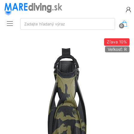
Vyhľadávanie:
Zadajte hľadaný výraz
0
Zľava
10%
Veľkosť: R