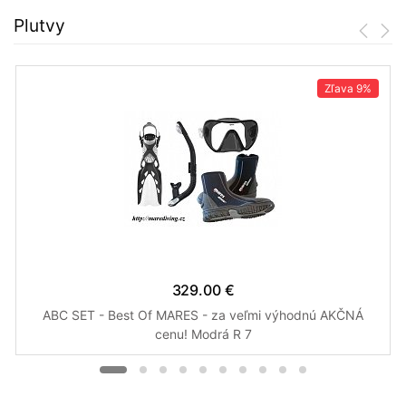
Plutvy
Zľava
9%
329.00 €
ABC SET - Best Of MARES - za veľmi výhodnú AKČNÁ
cenu! Modrá R 7