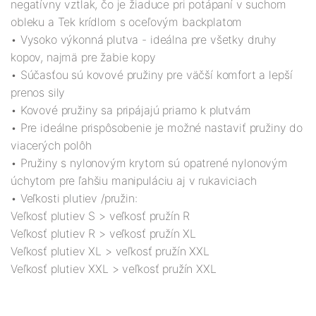
negatívny vztlak, čo je žiaduce pri potápaní v suchom
obleku a Tek krídlom s oceľovým backplatom
• Vysoko výkonná plutva - ideálna pre všetky druhy
kopov, najmä pre žabie kopy
• Súčasťou sú kovové pružiny pre väčší komfort a lepší
prenos sily
• Kovové pružiny sa pripájajú priamo k plutvám
• Pre ideálne prispôsobenie je možné nastaviť pružiny do
viacerých polôh
• Pružiny s nylonovým krytom sú opatrené nylonovým
úchytom pre ľahšiu manipuláciu aj v rukaviciach
• Veľkosti plutiev /pružin:
Veľkosť plutiev S > veľkosť pružín R
Veľkosť plutiev R > veľkosť pružín XL
Veľkosť plutiev XL > veľkosť pružín XXL
Veľkosť plutiev XXL > veľkosť pružín XXL