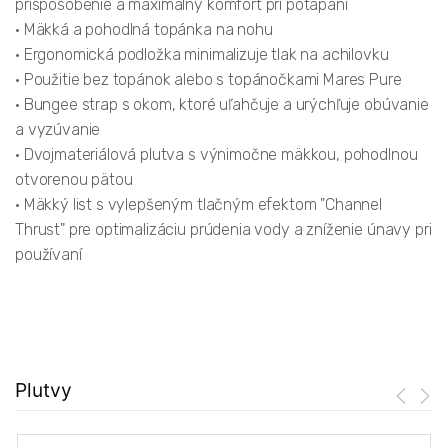
prispôsobenie a maximálny komfort pri potápaní
• Mäkká a pohodlná topánka na nohu
• Ergonomická podložka minimalizuje tlak na achilovku
• Použitie bez topánok alebo s topánočkami Mares Pure
• Bungee strap s okom, ktoré uľahčuje a urýchľuje obúvanie
a vyzúvanie
• Dvojmateriálová plutva s výnimočne mäkkou, pohodlnou
otvorenou pätou
• Mäkký list s vylepšeným tlačným efektom "Channel
Thrust" pre optimalizáciu prúdenia vody a zníženie únavy pri
používaní
Plutvy