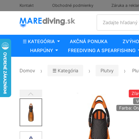
Kontakt
Obchodné podmienky
Záruka a rekla
Vyhľadať
Zadajte hľadaný
☰ KATEGÓRIA
AKČNÁ PONUKA
ZVÝHO
HARPÚNY
FREEDIVING A SPEARFISHING
Domov
☰ Kategória
Plutvy
Plu
Zľa
V
Farba: O