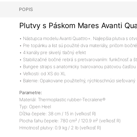
POPIS
Plutvy s Páskom Mares Avanti Qua
• Nástupca modelu Avanti Quattro+. Najlepšia plutva s otv
• Pre topánku a list sú použité dva materiály, pričom bočn
• 4 kanály pre skvelý tlačný efekt
• Stabilizačné bočné rebrá s pretvarovaním: funkčnosť a št
• Bungee straps s anatomicky tvarovanou pätovou časťou
• Veľkosti: od XS do XL
• Balenie: Opakovane použiteľný, rýchloschnúci sieťovaný
Parametre:
Materiál: Thermoplastic rubber-Tecralene®
Typ: Open Heel
Dĺžka čepele: 38 cm / 15 in (veľkosť R)
Plocha ťahu čepele: 780 cm² / 120.9 in² (veľkosť R)
Hmotnosť plutvy: 0.9 kg / 2 lb (veľkosť R)