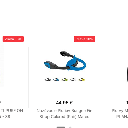
Zľava
18%
Zľava
10%
€
44.95 €
NTI PURE OH
Nazúvacie Plutiev Bungee Fin
Plutvy 
 - 38
Strap Colored (Pair) Mares
PLANA
Modrá XS / S