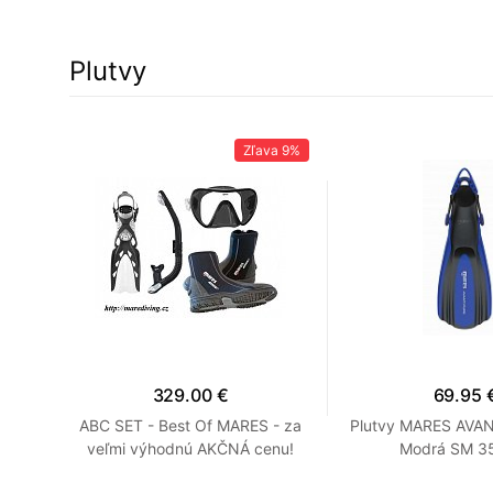
Plutvy
45%
Zľava
9%
329.00 €
69.95 
rá R
ABC SET - Best Of MARES - za
Plutvy MARES AVA
veľmi výhodnú AKČNÁ cenu!
Modrá SM 35
Modrá R 7