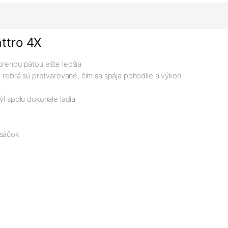
ttro 4X
orenou pätou ešte lepšia
é rebrá sú pretvarované, čím sa spája pohodlie a výkon
ýl spolu dokonale ladia
 sáčok