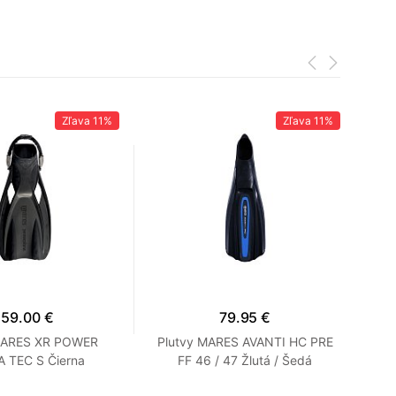
Zľava
11%
Zľava
11%
159.00 €
79.95 €
MARES XR POWER
Plutvy MARES AVANTI HC PRE
Pl
 TEC S Čierna
FF 46 / 47 Žlutá / Šedá
De
P