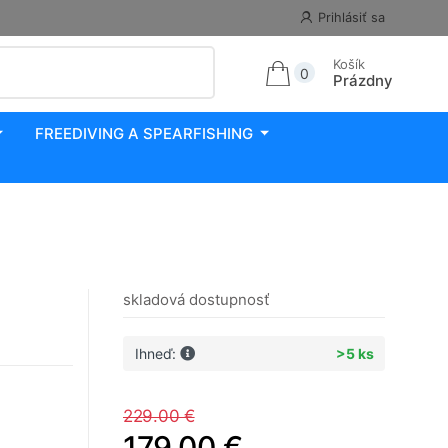
Prihlásiť sa
Košík
0
Prázdny
FREEDIVING A SPEARFISHING
skladová dostupnosť
Ihneď:
>5 ks
229.00 €
179.00 €