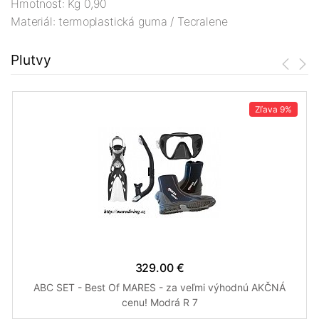
Hmotnosť: Kg 0,90
Materiál: termoplastická guma / Tecralene
Plutvy
Zľava
9%
329.00 €
ABC SET - Best Of MARES - za veľmi výhodnú AKČNÁ
cenu! Modrá R 7