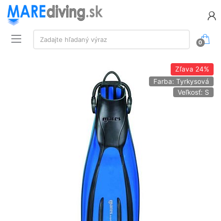
Vyhľadávanie:
Zadajte hľadaný výraz
0
Zľava
24%
Farba: Tyrkysová
Veľkosť: S