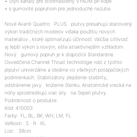
• Štyri kanály pre štvornásobný VYKOM pri kope
• s gumovité popruhom pre jednoduché nazutie.
Nové Avanti Quattro PLUS plutvy presahujú stanovený
výkon tradičných modelov vďaka použitiu nových
materiálov , ktoré optimalizujú účinnosť. Väčšia citlivosť
aj lepší výkon s novým, ešte atraktívnejším vzhľadom.
Nový gumový popruh je k dispozícii štandardne.
Osvedčená Channel Thrust technológie robí z týchto
plputví univerzálne a ideálne vo všetkých potápačských
podmienkach. Stabilizátory zlepšenie stability,
odstránenie javy krútenie členku. Anatomické vrecká na
nohy sprostredkujú viac sily na čepeli plutvy.
Podrobnosti o produkte
Kód: 410003
Farby: YL, BL, BK, WH, LM, FL
Veľkosti : S · R · XL
List: 38cm