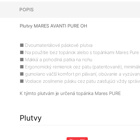
POPIS
Plutvy MARES AVANTI PURE OH
■ Dvoumateriálové páskové plutva
■ Na použitie bez topánok alebo s topánkami Mares Pur
■ Mäkká a pohodlná pätka na nohu
■ Ergonomický remienok cez pätu (patentované), minimáln
■ gumolano väčší komfort pri plávaní, obúvanie a vyzúvan
■ Vodiace zosilnenie pásku cez pätu zaisťujúci vždy sprá
K týmto plutvám je určená topánka Mares PURE
Plutvy