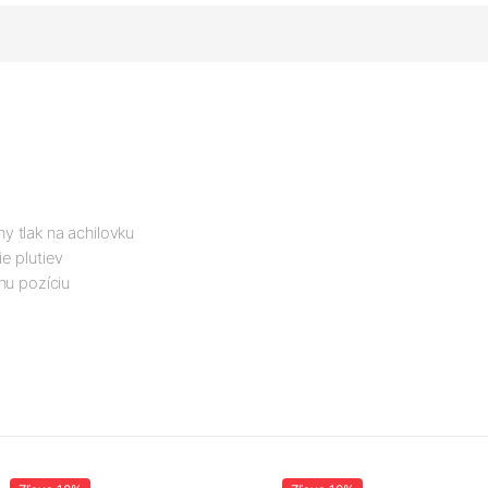
e
y tlak na achilovku
ie plutiev
vnu pozíciu