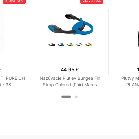
Zľava
18%
Zľava
10%
€
44.95 €
NTI PURE OH
Nazúvacie Plutiev Bungee Fin
Plutvy 
 - 38
Strap Colored (Pair) Mares
PLANA
Modrá XS / S