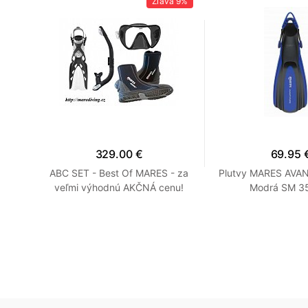
45%
Zľava
9%
329.00 €
69.95 
rá R
ABC SET - Best Of MARES - za
Plutvy MARES AVA
veľmi výhodnú AKČNÁ cenu!
Modrá SM 35
Modrá R 7