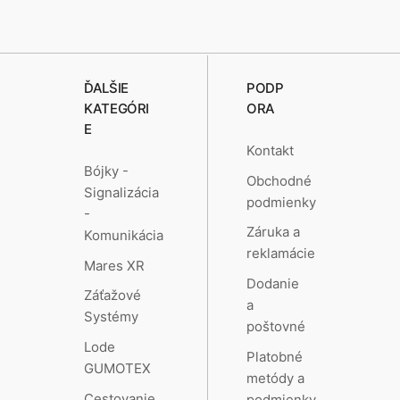
ĎALŠIE
PODP
KATEGÓRI
ORA
E
Kontakt
Bójky -
Obchodné
Signalizácia
podmienky
-
Záruka a
Komunikácia
reklamácie
Mares XR
Dodanie
Záťažové
a
Systémy
poštovné
Lode
Platobné
GUMOTEX
metódy a
Cestovanie
podmienky