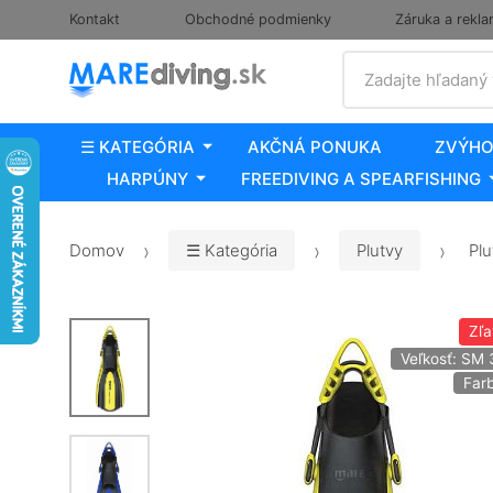
Kontakt
Obchodné podmienky
Záruka a rekla
Vyhľadať
Zadajte hľadaný
☰ KATEGÓRIA
AKČNÁ PONUKA
ZVÝHO
HARPÚNY
FREEDIVING A SPEARFISHING
Domov
☰ Kategória
Plutvy
Plu
Zľ
Veľkosť: SM 
Farb