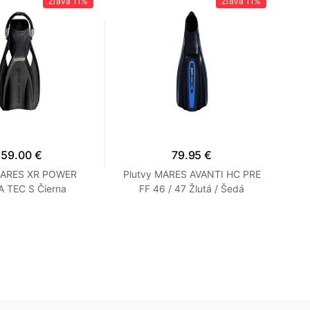
Zľava
11%
Zľava
11%
159.00 €
79.95 €
MARES XR POWER
Plutvy MARES AVANTI HC PRE
Pl
 TEC S Čierna
FF 46 / 47 Žlutá / Šedá
De
P