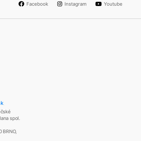
Facebook
Instagram
Youtube
sk
ěčské
ana spol.
00 BRNO,