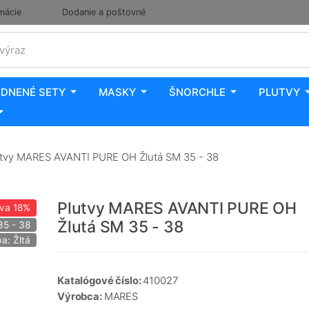
mácie
Dodanie a poštovné
 výraz
DNENÉ SETY
MASKY
ŠNORCHLE
PLUTVY
tvy MARES AVANTI PURE OH Žlutá SM 35 - 38
Plutvy MARES AVANTI PURE OH
ava
18%
Žlutá SM 35 - 38
35 - 38
a: Žltá
Katalógové číslo:
410027
Výrobca:
MARES