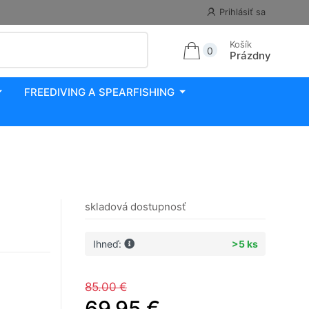
Prihlásiť sa
Košík
0
Prázdny
FREEDIVING A SPEARFISHING
skladová dostupnosť
Ihneď:
>5 ks
85.00 €
69.95 €