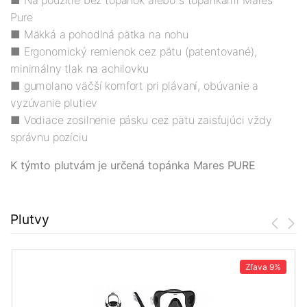
■ Na použitie bez topánok alebo s topánkami Mares
Pure
■ Mäkká a pohodlná pätka na nohu
■ Ergonomický remienok cez pätu (patentované),
minimálny tlak na achilovku
■ gumolano väčší komfort pri plávaní, obúvanie a
vyzúvanie plutiev
■ Vodiace zosilnenie pásku cez pätu zaisťujúci vždy
správnu pozíciu
K týmto plutvám je určená topánka Mares PURE
Plutvy
Zľava
9%