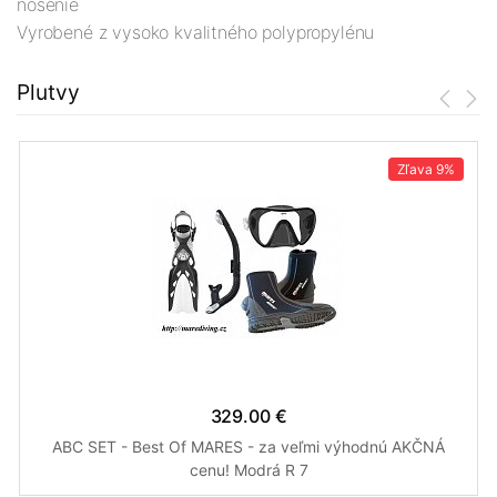
nosenie
Vyrobené z vysoko kvalitného polypropylénu
Plutvy
Zľava
9%
329.00 €
ABC SET - Best Of MARES - za veľmi výhodnú AKČNÁ
cenu! Modrá R 7