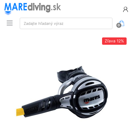
Vyhľadávanie:
Zadajte hľadaný výraz
0
Zľava
12%