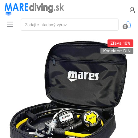
Vyhľadávanie:
Zadajte hľadaný výraz
0
Zľava
18%
Konektor: DIN