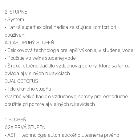
2. STUPNE
• Systém
• Ľahká superflexibilná hadica zaisťujúca komfort pri
používaní
ATLAS DRUHÝ STUPEŇ
• Celokovová technológia pre lepší výkon aj v studenej vode
• Použitie vo veľmi studenej vode
• Široké, otočné tlačidlo vzduchovej sprchy, ktoré sa ľahko
ovláda aj v silných rukaviciach
DUAL OCTOPUS
• Telo druhého stupňa
kvalitné veľké tlačidlo vzduchovej sprchy pre jednoduché
použitie pri ponore aj v silných rukaviciach
1. STUPEŇ
62X PRVÁ STUPEŇ
• AST – technológia automatického utesnenia prvého