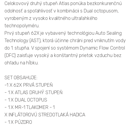
Celokovový druhý stupeň Atlas ponúka bezkonkurenčnú
odolnosť a spoľahlivosť v kombinácii s Dual octopusom,
vyrobeným z vysoko kvalitného ultraľahkého
technopolyméru.
Prvý stupeň 62X je vybavený technológiou Auto Sealing
Technology (AST), ktorá účinne chráni pred vniknutím vody
do 1. stupňa. V spojení so systémom Dynamic Flow Control
(DFC) zaisťuje vysoký a konštantný prietok vzduchu bez
ohľadu na hĺbku.
SET OBSAHUJE:
-1 X 62X PRVÁ STUPEŇ
- 1 X ATLAS DRUHÝ STUPEŇ
- 1 X DUAL OCTOPUS
- 1 X MR-1 TLAKOMER - 1
X INFLÁTOROVÚ STREDOTLAKÁ HADICA
- 1 X PÚZDRO