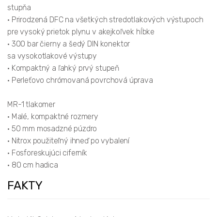
stupňa
• Prirodzená DFC na všetkých stredotlakových výstupoch
pre vysoký prietok plynu v akejkoľvek hĺbke
• 300 bar čierny a šedý DIN konektor
sa vysokotlakové výstupy
• Kompaktný a ľahký prvý stupeň
• Perleťovo chrómovaná povrchová úprava
MR-1 tlakomer
• Malé, kompaktné rozmery
• 50 mm mosadzné púzdro
• Nitrox použiteľný ihneď po vybalení
• Fosforeskujúci ciferník
• 80 cm hadica
FAKTY