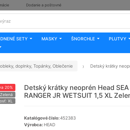
mácie
Dodanie a poštovné
 výraz
DNENÉ SETY
MASKY
ŠNORCHLE
PLUTVY
obleky, doplnky, Topánky, Oblečenie
Detský krátky neop
Detský krátky neoprén Head SEA
va
20%
RANGER JR WETSUIT 1,5 XL Zele
 Zelená
osť: XL
Katalógové číslo:
452383
Výrobca:
HEAD