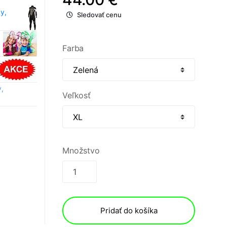
y,
Sledovať cenu
Farba
,
Veľkosť
Množstvo
Pridať do košíka