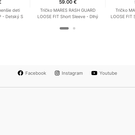
€
59.00 €
enšie deti
Tričko MARES RASH GUARD
Tričko M
- Detský S
LOOSE FIT Short Sleeve - Dlhý
LOOSE FIT S
Rukáv - Voľný strih - Dámske
Rukáv - Vo
XXS Tyrkysová
XX
Facebook
Instagram
Youtube