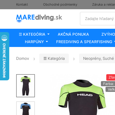
Kontakt
Obchodné podmienky
Záruka a rekla
Vyhľadať
Zadajte hľadaný
☰ KATEGÓRIA
AKČNÁ PONUKA
ZVÝHO
HARPÚNY
FREEDIVING A SPEARFISHING
Domov
☰ Kategória
Neoprény, Suché 
Zľa
Farba:
Veľk