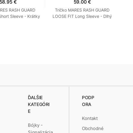
58.95 €
59.00 €
ARES RASH GUARD
Tričko MARES RASH GUARD
N
hort Sleeve - Krátky
LOOSE FIT Long Sleeve - Dlhý
ľný strih - Dámske
Rukáv - Voľný strih - Pánske M
S Tyrkysová
Modrá
ĎALŠIE
PODP
KATEGÓRI
ORA
E
Kontakt
Bójky -
Obchodné
Signalizácia