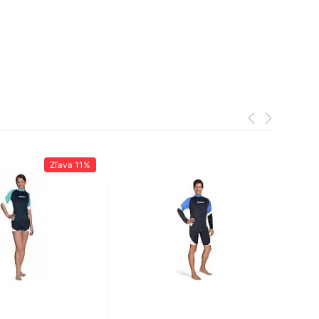
Zľava
11%