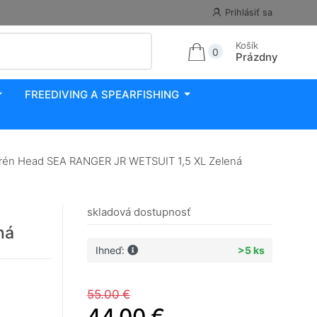
Prihlásiť sa
Košík
0
Prázdny
FREEDIVING A SPEARFISHING
rén Head SEA RANGER JR WETSUIT 1,5 XL Zelená
skladová dostupnosť
ná
Ihneď:
>5 ks
55.00 €
44.00 €