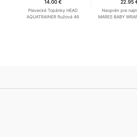
14.00 €
22.95 
RD -
Plavecké Topánky HEAD
Neoprén pre najm
Šedé
AQUATRAINER Ružová 46
MARES BABY WRAP 
Oranžová
Modrá