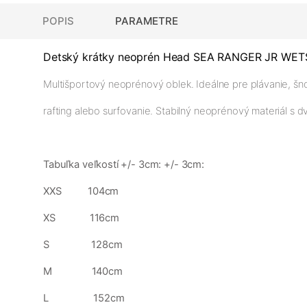
POPIS
PARAMETRE
Detský krátky neoprén Head SEA RANGER JR WETS
Multišportový neoprénový oblek. Ideálne pre plávanie, šno
rafting alebo surfovanie. Stabilný neoprénový materiál s 
Tabuľka veľkostí +/- 3cm: +/- 3cm:
XXS 104cm
XS 116cm
S 128cm
M 140cm
L 152cm