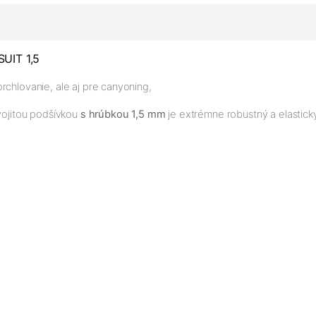
UIT 1,5
rchlovanie, ale aj pre canyoning,
dvojitou podšívkou
s hrúbkou 1,5 mm
je extrémne robustný a elastický