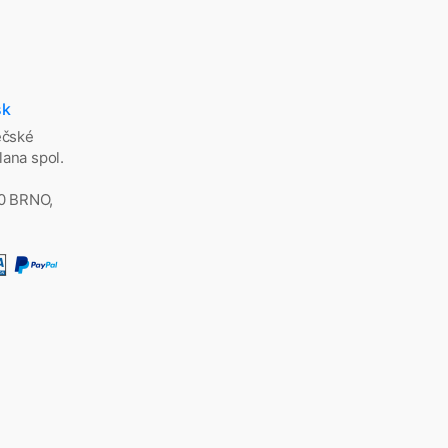
sk
ěčské
ana spol.
00 BRNO,