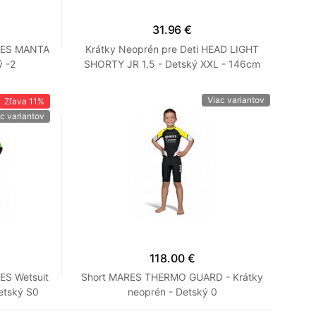
31.96 €
RES MANTA
Krátky Neoprén pre Deti HEAD LIGHT
 -2
SHORTY JR 1.5 - Detský XXL - 146cm
Viac variantov
Zľava
11%
c variantov
118.00 €
ES Wetsuit
Short MARES THERMO GUARD - Krátky
tský S0
neoprén - Detský 0