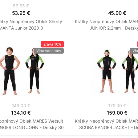
59.95 €
53.95 €
45.00 €
átky Neoprénový Oblek Shorty
Krátky Neoprénový Oblek MA
MANTA Junior 2020 0
JUNIOR 2,2mm - Detský
Zľava
10%
Viac variantov
Via
149.00 €
179.00 €
134.10 €
159.00 €
oprénový Oblek MARES Wetsuit
Krátky Neoprénový Oblek MAR
NGER LONG JOHN - Detský S0
SCUBA RANGER JACKET - De