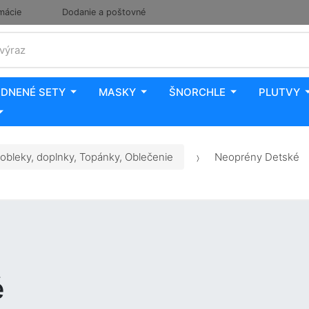
mácie
Dodanie a poštovné
 výraz
DNENÉ SETY
MASKY
ŠNORCHLE
PLUTVY
obleky, doplnky, Topánky, Oblečenie
Neoprény Detské
é