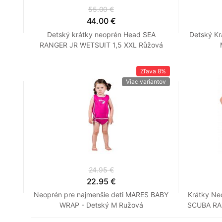
55.00 €
44.00 €
Detský krátky neoprén Head SEA
Detský Kr
RANGER JR WETSUIT 1,5 XXL Růžová
Zľava
8%
Viac variantov
24.95 €
22.95 €
Neoprén pre najmenšie deti MARES BABY
Krátky Ne
WRAP - Detský M Ružová
SCUBA RA