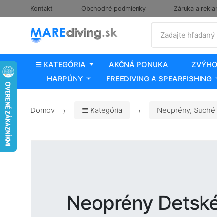
Kontakt
Obchodné podmienky
Záruka a rekla
Vyhľadať
Zadajte hľadaný
☰ KATEGÓRIA
AKČNÁ PONUKA
ZVÝHO
HARPÚNY
FREEDIVING A SPEARFISHING
Domov
☰ Kategória
Neoprény, Suché 
Neoprény Detsk