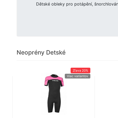
Dětské obleky pro potápění, šnorchlován
Neoprény Detské
Zľava
20%
Viac variantov