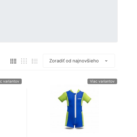
c variantov
Viac variantov