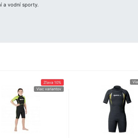
í a vodní sporty.
Via
Zľava
10%
Viac variantov