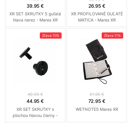
39.95 €
26.95 €
XR SET SKRUTKY S guľatá
XR PROFILOVANÉ GUĽATÉ
hlava nerez - Mares XR
MATICA - Mares XR
Zľava
10%
Zľava
11%
49.95 €
81.95 €
44.95 €
72.95 €
XR SET SKRUTKY s
WETNOTES Mares XR
plochou hlavou čierny -
Mares XR