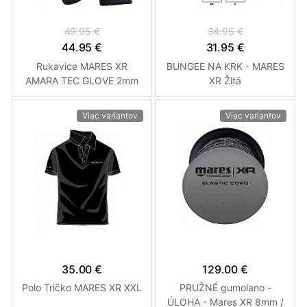
49.95 €
34.95 €
44.95 €
31.95 €
Rukavice MARES XR
BUNGEE NA KRK - MARES
AMARA TEC GLOVE 2mm
XR Žltá
XL
Viac variantov
Viac variantov
35.00 €
129.00 €
Polo Tričko MARES XR XXL
PRUŽNÉ gumolano -
ÚLOHA - Mares XR 8mm /