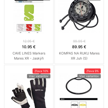
12.95 €
99.95 €
10.95 €
89.95 €
CAVE LINES Markers
KOMPAS NA RUKU Mares
Mares XR - Jaskýň
XR Juh (S)
Smerovky Biela
Zľava
10%
Zľava
9%
Viac variantov
Viac variantov