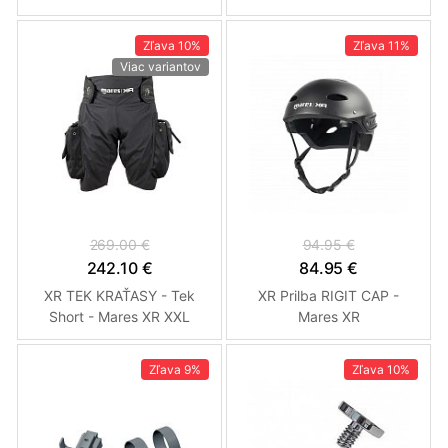
100 metrov
Zľava
10%
Zľava
11%
Viac variantov
269.00 €
94.95 €
242.10 €
84.95 €
XR TEK KRAŤASY - Tek
XR Prilba RIGIT CAP -
Short - Mares XR XXL
Mares XR
Zľava
9%
Zľava
10%