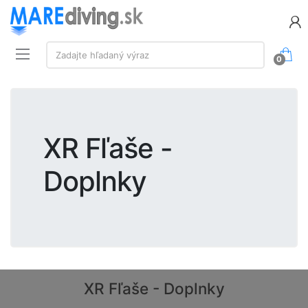
Vyhľadávanie:
Zadajte hľadaný výraz
0
XR Fľaše -
Doplnky
XR Fľaše - Doplnky