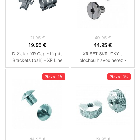
21.95 €
49.95 €
19.95 €
44.95 €
Držiak k XR Cap - Lights
XR SET SKRUTKY s
Brackets (pair) - XR Line
plochou hlavou nerez -
Mares
Mares XR
Zľava
11%
Zľava
10%
44.95 €
29.95 €