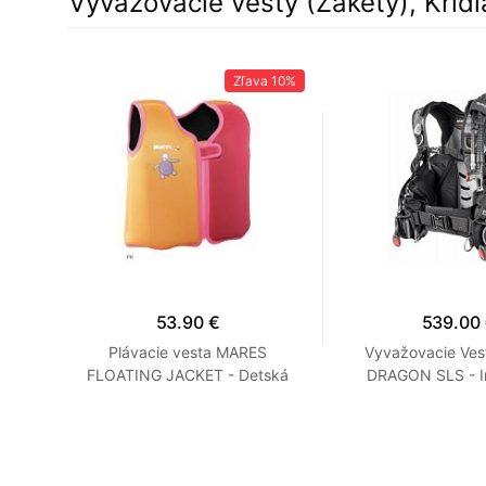
Vyvažovacie vesty (Žakety), Krídl
10%
Zľava
10%
53.90 €
539.00
á -
Plávacie vesta MARES
Vyvažovacie Ve
FLOATING JACKET - Detská
DRAGON SLS - In
Modrá / Šedá XXS 0-1 rok