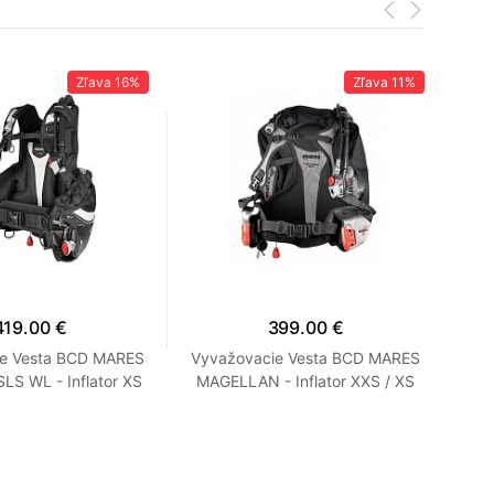
Zľava
16%
Zľava
11%
419.00 €
399.00 €
ie Vesta BCD MARES
Vyvažovacie Vesta BCD MARES
V
LS WL - Inflator XS
MAGELLAN - Inflator XXS / XS
MA