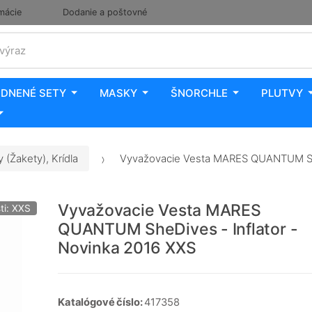
mácie
Dodanie a poštovné
 výraz
DNENÉ SETY
MASKY
ŠNORCHLE
PLUTVY
 (Žakety), Krídla
Vyvažovacie Vesta MARES QUANTUM SheD
Vyvažovacie Vesta MARES
ti: XXS
QUANTUM SheDives - Inflator -
Novinka 2016 XXS
Katalógové číslo:
417358