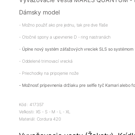
Vyvažovacie Vesta MARES QUANTUM - In
Dámsky model
- Možno použiť ako pre jednu, tak pre dve fľaše
- Otočné
spony
a upevnenie
D
-
ring
nastranách
-
Úplne nový systém záťažových vreciek
SLS so systémom
- Oddelené trimovací vrecká
- Priechodky na pripojenie nože
- Možnosť pripevnenia držiaku pre selfíe tyč Kamari alebo f
Kód
:
417357
Veľkosti:
XS
-
S
-
M
-
L
-
XL
Materiál:
Cordura
420