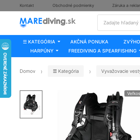
Kontakt
Obchodné podmienky
Záruka a rekla
Vyhľadať
Zadajte hľadaný
☰ KATEGÓRIA
AKČNÁ PONUKA
ZVÝHO
HARPÚNY
FREEDIVING A SPEARFISHING
Domov
☰ Kategória
Vyvažovacie vesty
Veľkos