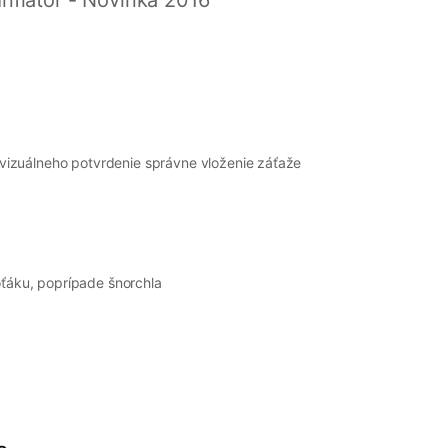
flator - Novinka 2016
vizuálneho
potvrdenie
správne vloženie záťaže
oťáku, poprípade šnorchla