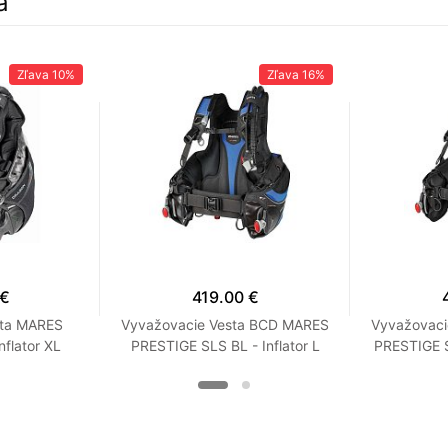
a
Zľava
10%
Zľava
16%
 €
419.00 €
sta MARES
Vyvažovacie Vesta BCD MARES
Vyvažovac
flator XL
PRESTIGE SLS BL - Inflator L
PRESTIGE S