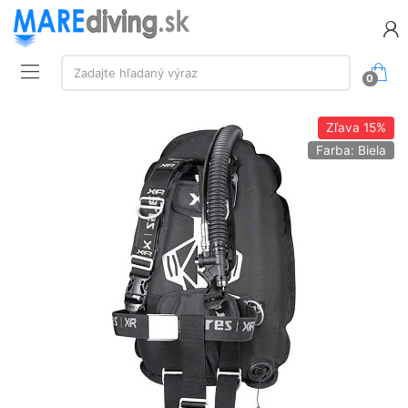
Vyhľadávanie:
Zadajte hľadaný výraz
0
Zľava
15%
Farba: Biela