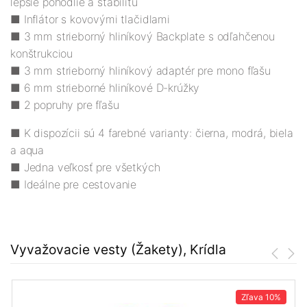
lepšie pohodlie a stabilitu
■ Inflátor s kovovými tlačidlami
■ 3 mm strieborný hliníkový Backplate s odľahčenou
konštrukciou
■ 3 mm strieborný hliníkový adaptér pre mono fľašu
■ 6 mm strieborné hliníkové D-krúžky
■ 2 popruhy pre fľašu
■ K dispozícii sú 4 farebné varianty: čierna, modrá, biela
a aqua
■ Jedna veľkosť pre všetkých
■ Ideálne pre cestovanie
Vyvažovacie vesty (Žakety), Krídla
Zľava
10%