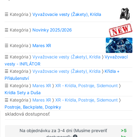
☰ Kategória
Vyvažovacie vesty (Žakety), Krídla
☰ Kategória
Novinky 2025/2026
☰ Kategória
Mares XR
☰ Kategória
Vyvažovacie vesty (Žakety), Krídla
Vyvažovací
vesty - INFLÁTOR
☰ Kategória
Vyvažovacie vesty (Žakety), Krídla
Křídla +
Příslušenství
☰ Kategória
Mares XR
XR - Krídla, Postroje, Sidemount
Krídla Sety a Duša
☰ Kategória
Mares XR
XR - Krídla, Postroje, Sidemount
Postroje, Backplate, Doplnky
skladová dostupnosť
Na objednávku za 3-4 dni (Musíme preveriť
>5
dostupnosť):
ks