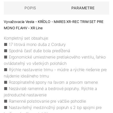
POPIS
PARAMETRE
Vyvažovacia Vesta - KRÍDLO - MARES XR-REC TRIM SET PRE
MONO FĽAHV - XR Line
Kompletný set obsahuje:
■ 17 litrová mono duša z Cordury
■ Spodná časť duše bola predĺžená
■ Ergonomické umiestnenie pretlakového ventilu, ľahko
ovládateľný vo všetkých polohách
■ Rýchle nastavenie trimu - múdre a rýchle riešenie pre
nájdenie ideálneho trimu
■ Rozopínateľné spony na ľavom a pravom ramene
■ Nezávislé ramenné a bedrové popruhy. Rýchle a
jednoduché nastavenie
■ Ramenné polstrovanie pre väčšie pohodlie
■ Nastaviteľný medzinožný popruh s 2 bp spojmi pre