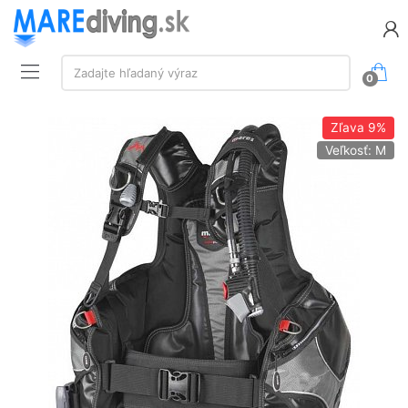
Vyhľadávanie:
Zadajte hľadaný výraz
0
Zľava
9%
Veľkosť: M