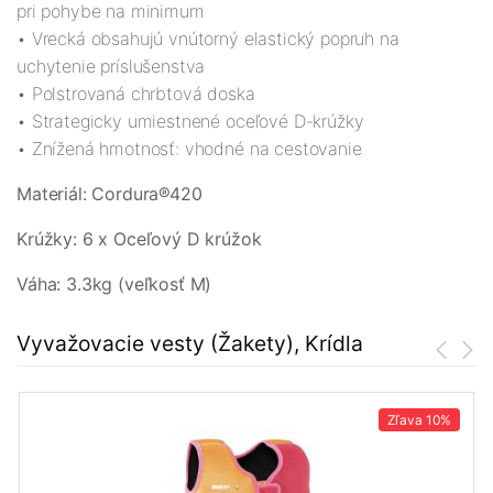
pri pohybe na minimum
• Vrecká obsahujú vnútorný elastický popruh na
uchytenie príslušenstva
• Polstrovaná chrbtová doska
• Strategicky umiestnené oceľové D-krúžky
• Znížená hmotnosť: vhodné na cestovanie
Materiál: Cordura®420
Krúžky: 6 x Oceľový D krúžok
Váha: 3.3kg (veľkosť M)
Vyvažovacie vesty (Žakety), Krídla
Zľava
10%