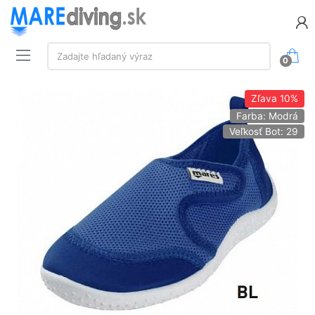
Vyhľadávanie:
Zadajte hľadaný výraz
0
Zľava
10%
Farba: Modrá
Veľkosť Bot: 29