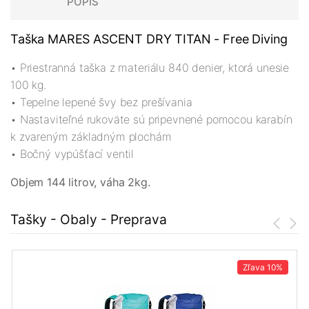
POPIS
Taška MARES ASCENT DRY TITAN - Free Diving
• Priestranná taška z materiálu 840 denier, ktorá unesie
100 kg.
• Tepelne lepené švy bez prešívania
• Nastaviteľné rukoväte sú pripevnené pomocou karabín
k zvareným základným plochám
• Bočný vypúšťací ventil
Objem 144 litrov, váha 2kg.
Tašky - Obaly - Preprava
Zľava
10%