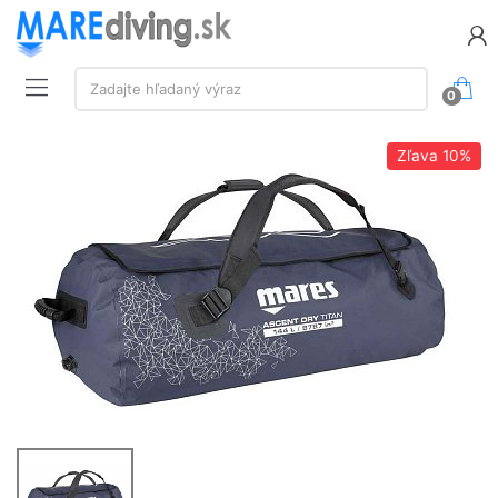
Vyhľadávanie:
Zadajte hľadaný výraz
0
Zľava
10%