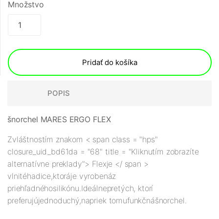
Množstvo
Pridať do košíka
POPIS
šnorchel MARES ERGO FLEX
Zvláštnostím znakom
< span class = "hps"
closure_uid_bd61da = "68" title = "Kliknutím zobrazíte
alternatívne preklady"> Flex
je </ span >
vlnité
hadice
,
ktorá
je vyrobená
z
priehľadného
silikónu
.
Ideálne
pre
tých, ktorí
preferujú
jednoduchý
,
napriek tomu
funkčná
šnorchel
.