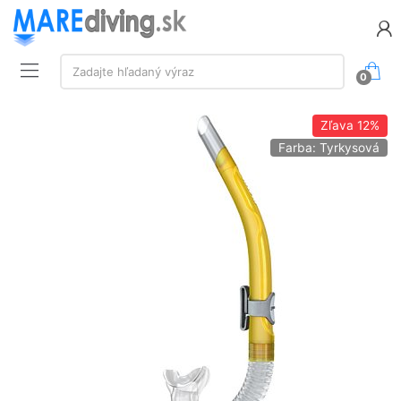
Vyhľadávanie:
Zadajte hľadaný výraz
0
Zľava
12%
Farba: Tyrkysová