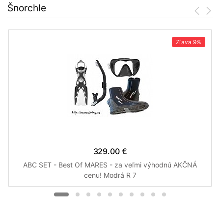
Šnorchle
Zľava
9%
329.00 €
ABC SET - Best Of MARES - za veľmi výhodnú AKČNÁ
cenu! Modrá R 7