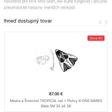
Navrženo pro Mini Mini Sten, ale bude fungovat i pro jiné
pneumatické harpuny menších velikostí.
Ihneď dostupný tovar
Zľava
9%
87.00 €
Maska a Šnorchel TROPICAL set + Plutvy X-ONE MARES
Biela SM 35 až 38