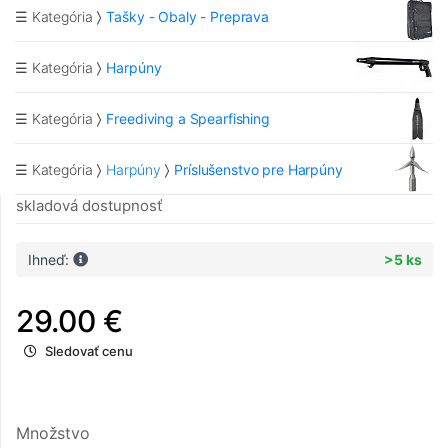
☰ Kategória
Tašky - Obaly - Preprava
☰ Kategória
Harpúny
☰ Kategória
Freediving a Spearfishing
☰ Kategória
Harpúny
Príslušenstvo pre Harpúny
skladová dostupnosť
Ihneď:
>5 ks
29.00 €
Sledovať cenu
Množstvo