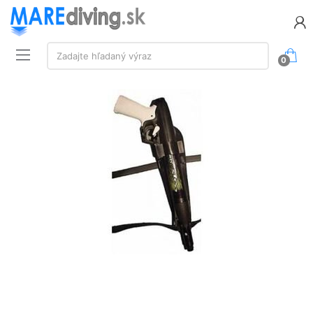
Vyhľadávanie:
Zadajte hľadaný výraz
0