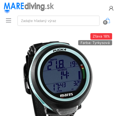
Vyhľadávanie:
Zadajte hľadaný výraz
0
Zľava
18%
Farba: Tyrkysová