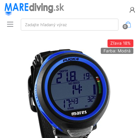
Vyhľadávanie:
Zadajte hľadaný výraz
0
Zľava
18%
Farba: Modrá