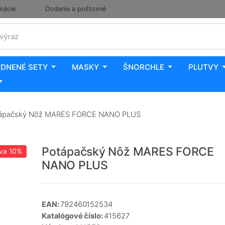
mácie
Dodanie a poštovné
 výraz
DNENÉ SETY
MASKY
ŠNORCHLE
PLUTVY
ápačský Nôž MARES FORCE NANO PLUS
Potápačský Nôž MARES FORCE
va
10%
NANO PLUS
EAN:
792460152534
Katalógové číslo:
415627