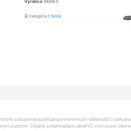
Výrobca:
MARES
☰ Kategória
Nože
rdného príslušenstva
uľahčuje
upevnenie
nože na
Mares
BDC
,
tašky
a
ha
vaným puzdrom. Čepeľ
je potiahnutá
špeciálna
PVD vrstvou pre ošetre