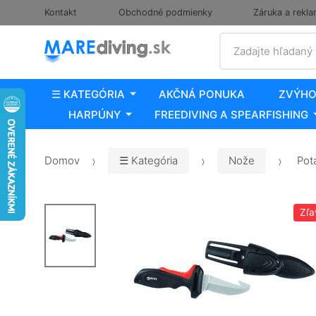
Kontakt
Obchodné podmienky
Záruka a rekla
Vyhľadať
Zadajte hľadaný
☰ KATEGÓRIA
AKČNÁ PONUKA
ZVÝHO
HARPÚNY
FREEDIVING A SPEARFISHING
Domov
☰ Kategória
Nože
Pot
Zľa