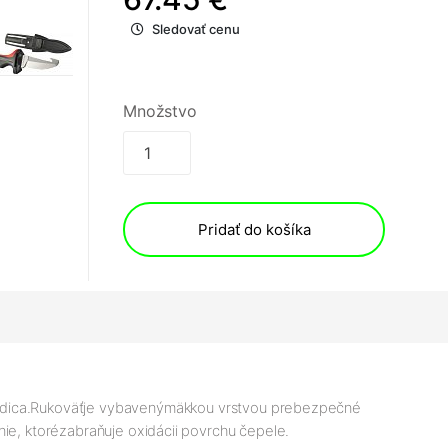
Sledovať cenu
Množstvo
Pridať do košíka
dica
.
Rukoväť
je vybavený
mäkkou
vrstvou
pre
bezpečné
nie
, ktoré
zabraňuje
oxidácii povrchu
čepele
.