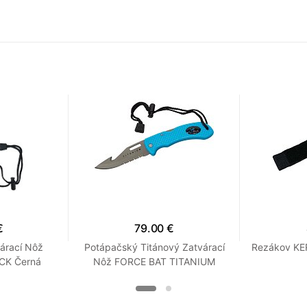
€
79.00 €
árací Nôž
Potápačský Titánový Zatvárací
Rezákov KE
CK Černá
Nôž FORCE BAT TITANIUM
Tyrkysová