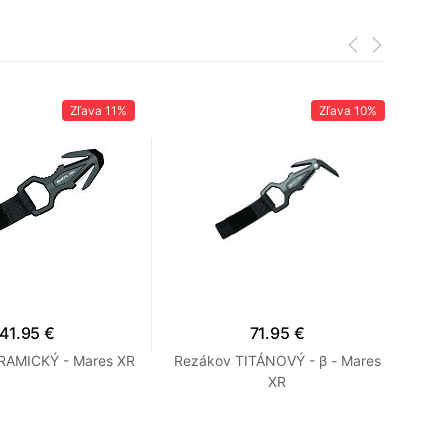
Zľava
11%
Zľava
10%
41.95 €
71.95 €
RAMICKÝ - Mares XR
Rezákov TITÁNOVÝ - β - Mares
Pot
XR