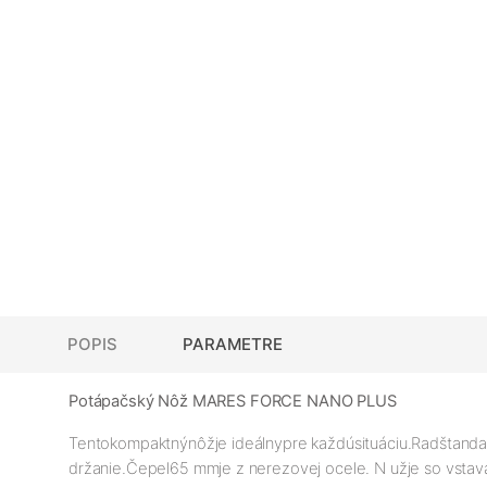
POPIS
PARAMETRE
Potápačský Nôž MARES FORCE NANO PLUS
Tento
kompaktný
nôž
je ideálny
pre každú
situáciu
.
Rad
štanda
držanie
.Čepel
65 mm
je z nerezovej ocele.
N
už
je so vsta