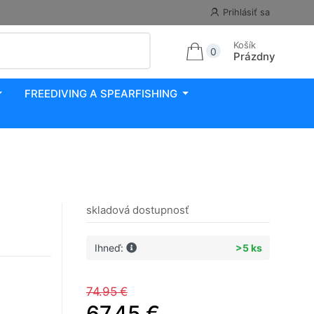
Prihlásiť sa
Košík
0
Prázdny
FREEDIVING A SPEARFISHING
skladová dostupnosť
Ihneď:
>5 ks
74.95 €
67.45 €