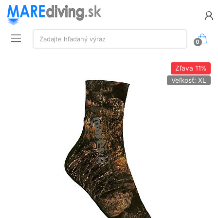
Vyhľadávanie:
Zadajte hľadaný výraz
0
Zľava
11%
Veľkosť: XL