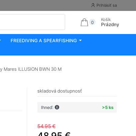
Prihlásiť sa
Košík
0
Prázdny
FREEDIVING A SPEARFISHING
y Mares ILLUSION BWN 30 M
skladová dostupnosť
Ihneď:
>5 ks
54.95 €
48.95 €