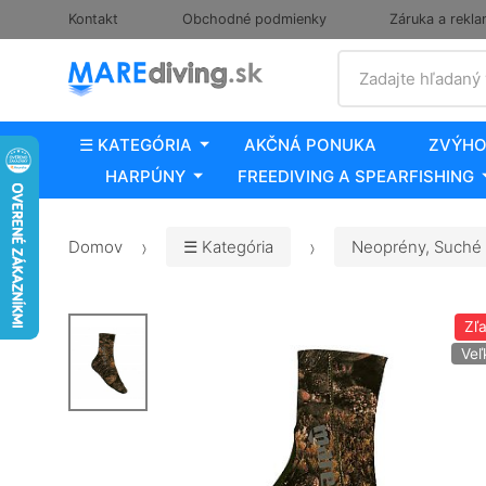
Kontakt
Obchodné podmienky
Záruka a rekla
Vyhľadať
Zadajte hľadaný
☰ KATEGÓRIA
AKČNÁ PONUKA
ZVÝHO
HARPÚNY
FREEDIVING A SPEARFISHING
Domov
☰ Kategória
Neoprény, Suché 
Zľ
Veľ