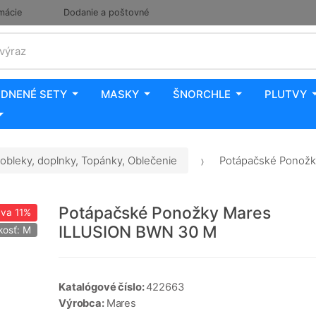
mácie
Dodanie a poštovné
 výraz
DNENÉ SETY
MASKY
ŠNORCHLE
PLUTVY
obleky, doplnky, Topánky, Oblečenie
Potápačské Ponožk
Potápačské Ponožky Mares
ava
11%
ILLUSION BWN 30 M
kosť: M
Katalógové číslo:
422663
Výrobca:
Mares