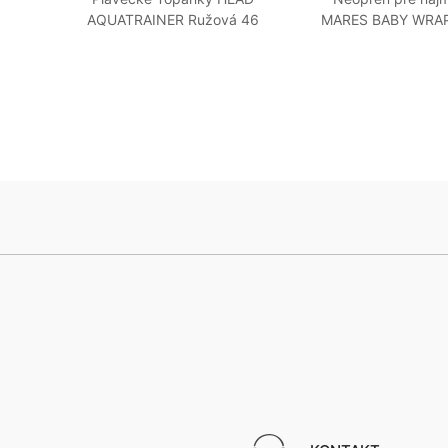
Šedé
AQUATRAINER Ružová 46
MARES BABY WRAP 
Oranžová
Modrá