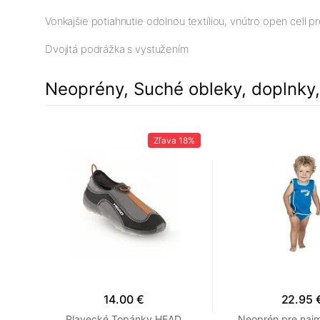
Vonkajšie potiahnutie odolnou textíliou, vnútro open cell p
Dvojitá podrážka s vystužením
Neoprény, Suché obleky, doplnky
Zľava
18%
14.00 €
22.95 
RD -
Plavecké Topánky HEAD
Neoprén pre najm