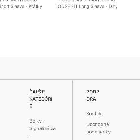
hort Sleeve - Krátky
LOOSE FIT Long Sleeve - Dlhý
ľný strih - Dámske
Rukáv - Voľný strih - Pánske M
S Tyrkysová
Modrá
ĎALŠIE
PODP
KATEGÓRI
ORA
E
Kontakt
Bójky -
Obchodné
Signalizácia
podmienky
-