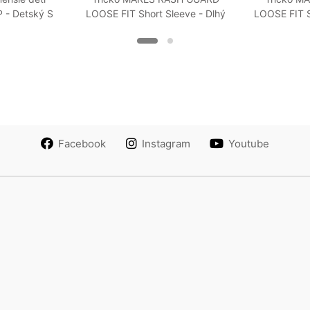
- Detský S
LOOSE FIT Short Sleeve - Dlhý
LOOSE FIT S
Rukáv - Voľný strih - Dámske
Rukáv - Vo
XXS Tyrkysová
XX
Facebook
Instagram
Youtube