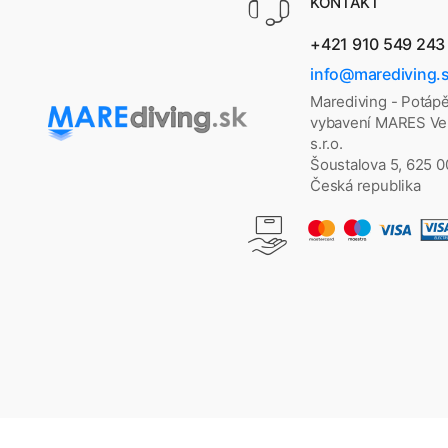
KONTAKT
+421 910 549 243
info@marediving.
Marediving - Potáp
vybavení MARES Vel
s.r.o.
Šoustalova 5, 625 
Česká republika