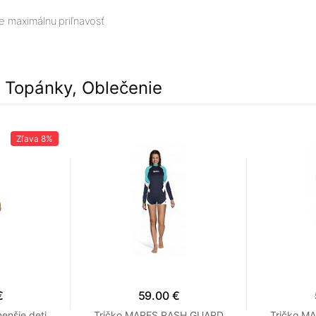
re maximálnu priľnavosť
, Topánky, Oblečenie
Zľava
8%
€
59.00 €
enšie deti
Tričko MARES RASH GUARD
Tričko M