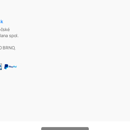
sk
ěčské
ana spol.
00 BRNO,