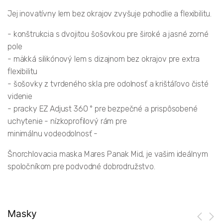
Jej inovatívny lem bez okrajov zvyšuje pohodlie a flexibilitu.
- konštrukcia s dvojitou šošovkou pre široké a jasné zorné
pole
- mäkká silikónový lem s dizajnom bez okrajov pre extra
flexibilitu
- šošovky z tvrdeného skla pre odolnosť a krištáľovo čisté
videnie
- pracky EZ Adjust 360 ° pre bezpečné a prispôsobené
uchytenie - nízkoprofilový rám pre
minimálnu vodeodolnosť -
Šnorchlovacia maska ​​Mares Panak Mid, je vašim ideálnym
spoločníkom pre podvodné dobrodružstvo.
Masky