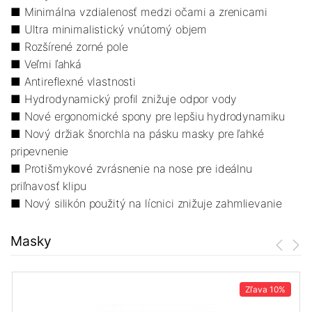
■ Minimálna vzdialenosť medzi očami a zrenicami
■ Ultra minimalistický vnútorný objem
■ Rozšírené zorné pole
■ Veľmi ľahká
■ Antireflexné vlastnosti
■ Hydrodynamický profil znižuje odpor vody
■ Nové ergonomické spony pre lepšiu hydrodynamiku
■ Nový držiak šnorchla na pásku masky pre ľahké
pripevnenie
■ Protišmykové zvrásnenie na nose pre ideálnu
priľnavosť klipu
■ Nový silikón použitý na lícnici znižuje zahmlievanie
Masky
Zľava
10%