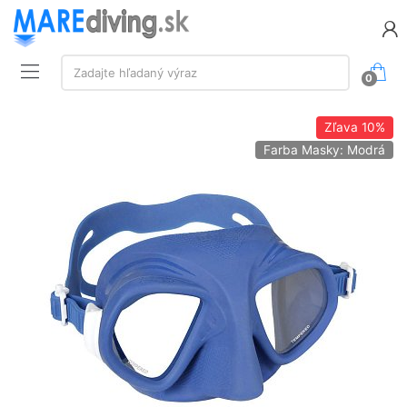
Vyhľadávanie:
Zadajte hľadaný výraz
0
Zľava
10%
Farba Masky: Modrá