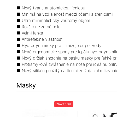
■ Nový tvar s anatomickou lícnicou
■ Minimálna vzdialenosť medzi očami a zrenicami
■ Ultra minimalistický vnútorný objem
■ Rozšírené zorné pole
■ Veľmi ľahká
■ Antireflexné vlastnosti
■ Hydrodynamický profil znižuje odpor vody
■ Nové ergonomické spony pre lepšiu hydrodynami
■ Nový držiak šnorchla na pásku masky pre ľahké pr
■ Protišmykové zvrásnenie na nose pre ideálnu priľn
■ Nový silikón použitý na lícnici znižuje zahmlievani
Masky
a
9%
Zľava
10%