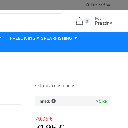
Prihlásiť sa
Košík
0
Prázdny
FREEDIVING A SPEARFISHING
skladová dostupnosť
Ihneď:
>5 ks
79.95 €
71.95 €