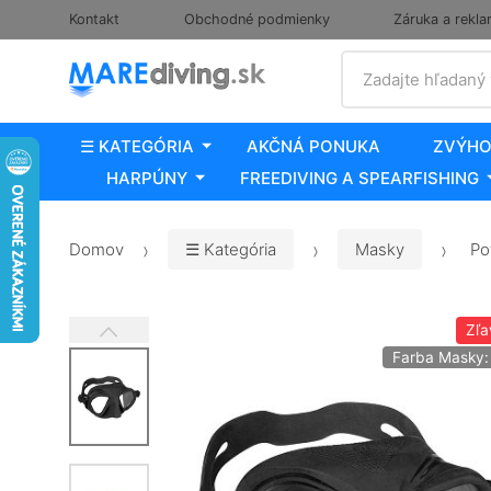
Kontakt
Obchodné podmienky
Záruka a rekla
Vyhľadať
Zadajte hľadaný
☰ KATEGÓRIA
AKČNÁ PONUKA
ZVÝHO
HARPÚNY
FREEDIVING A SPEARFISHING
Domov
☰ Kategória
Masky
Po
Zľa
Farba Masky: