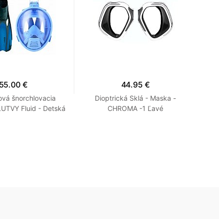
55.00 €
44.95 €
ová šnorchlovacia
Dioptrická Sklá - Maska -
Mas
UTVY Fluid - Detská
CHROMA -1 Ľavé
+ P
XS Modrá 27-30