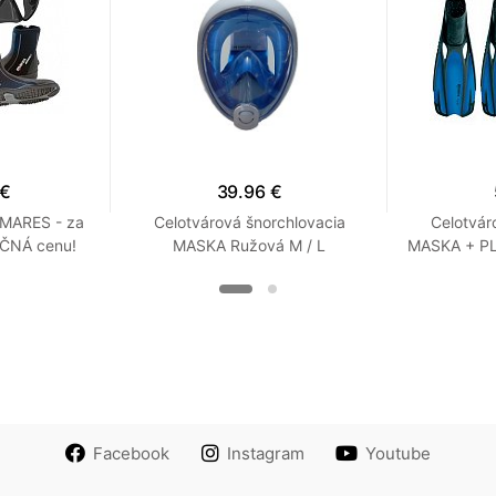
 €
39.96 €
 MARES - za
Celotvárová šnorchlovacia
Celotvár
KČNÁ cenu!
MASKA Ružová M / L
MASKA + PL
 7
Sada 
Facebook
Instagram
Youtube