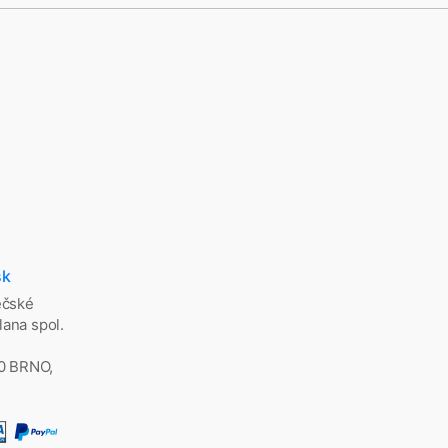
sk
ěčské
ana spol.
00 BRNO,