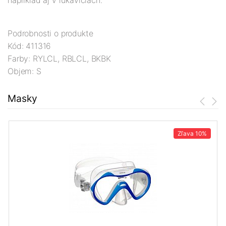
napríklad aj v rukaviciach.
Podrobnosti o produkte
Kód: 411316
Farby: RYLCL, RBLCL, BKBK
Objem: S
Masky
Zľava
10%