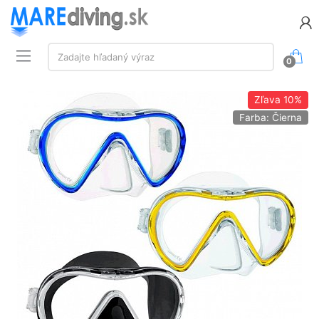
Vyhľadávanie:
Zadajte hľadaný výraz
0
Zľava
10%
Farba: Čierna