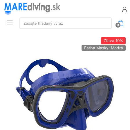
Vyhľadávanie:
Zadajte hľadaný výraz
0
Zľava
10%
Farba Masky: Modrá