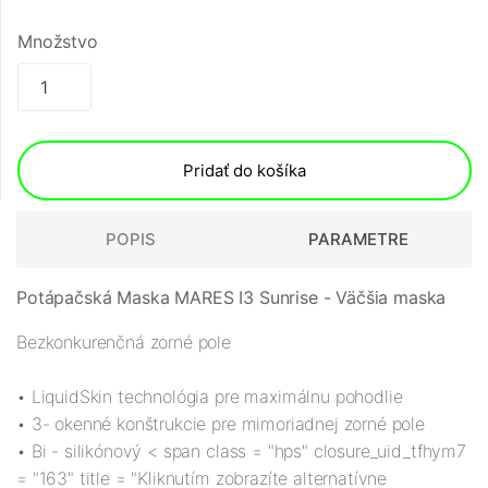
Množstvo
Pridať do košíka
POPIS
PARAMETRE
Potápačská Maska MARES I3 Sunrise - Väčšia maska ​​
Bezkonkurenčná zorné pole
• LiquidSkin technológia pre maximálnu pohodlie
• 3- okenné konštrukcie pre mimoriadnej zorné pole
• Bi - silikónový < span class = "hps" closure_uid_tfhym7
= "163" title = "Kliknutím zobrazíte alternatívne