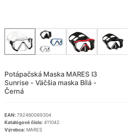
Potápačská Maska MARES I3
Sunrise - Väčšia maska Bílá -
Černá
EAN:
792460089304
Katalógové číslo:
411042
Výrobca:
MARES