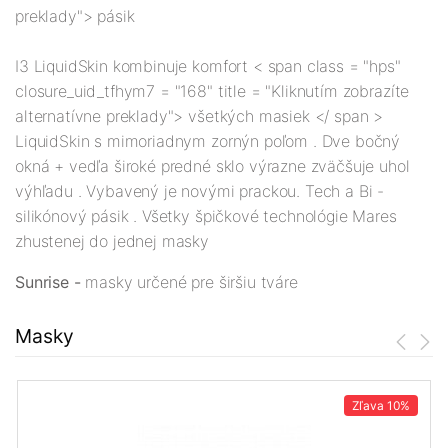
preklady"> pásik
I3 LiquidSkin kombinuje komfort < span class = "hps"
closure_uid_tfhym7 = "168" title = "Kliknutím zobrazíte
alternatívne preklady"> všetkých masiek </ span >
LiquidSkin s mimoriadnym zornýn poľom . Dve bočný
okná + vedľa široké predné sklo výrazne zväčšuje uhol
výhľadu . Vybavený je novými prackou. Tech a Bi -
silikónový pásik . Všetky špičkové technológie Mares
zhustenej do jednej masky
Sunrise -
masky určené pre širšiu tváre
Masky
Zľava
10%