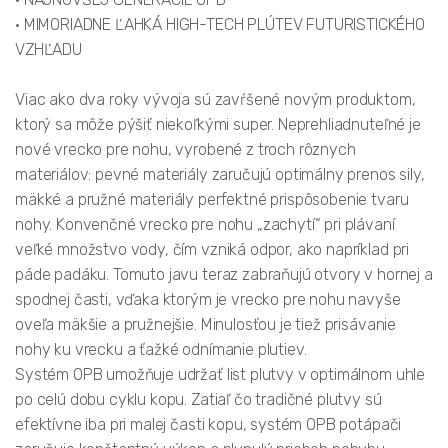
• MIMORIADNE ĽAHKÁ HIGH-TECH PLÚTEV FUTURISTICKÉHO
VZHĽADU
Viac ako dva roky vývoja sú zavŕšené novým produktom,
ktorý sa môže pýšiť niekoľkými super. Neprehliadnuteľné je
nové vrecko pre nohu, vyrobené z troch rôznych
materiálov: pevné materiály zaručujú optimálny prenos sily,
mäkké a pružné materiály perfektné prispôsobenie tvaru
nohy. Konvenčné vrecko pre nohu „zachytí“ pri plávaní
veľké množstvo vody, čím vzniká odpor, ako napríklad pri
páde padáku. Tomuto javu teraz zabraňujú otvory v hornej a
spodnej časti, vďaka ktorým je vrecko pre nohu navyše
oveľa mäkšie a pružnejšie. Minulosťou je tiež prisávanie
nohy ku vrecku a ťažké odnímanie plutiev.
Systém OPB umožňuje udržať list plutvy v optimálnom uhle
po celú dobu cyklu kopu. Zatiaľ čo tradičné plutvy sú
efektívne iba pri malej časti kopu, systém OPB potápači