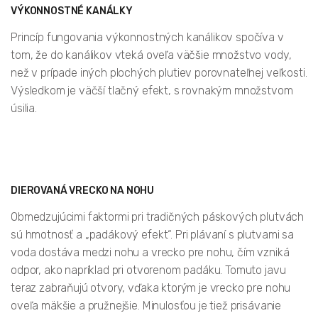
VÝKONNOSTNÉ KANÁLKY
Princíp fungovania výkonnostných kanálikov spočíva v
tom, že do kanálikov vteká oveľa väčšie množstvo vody,
než v prípade iných plochých plutiev porovnateľnej veľkosti.
Výsledkom je väčší tlačný efekt, s rovnakým množstvom
úsilia.
DIEROVANÁ VRECKO NA NOHU
Obmedzujúcimi faktormi pri tradičných páskových plutvách
sú hmotnosť a „padákový efekt“. Pri plávaní s plutvami sa
voda dostáva medzi nohu a vrecko pre nohu, čím vzniká
odpor, ako napríklad pri otvorenom padáku. Tomuto javu
teraz zabraňujú otvory, vďaka ktorým je vrecko pre nohu
oveľa mäkšie a pružnejšie. Minulosťou je tiež prisávanie