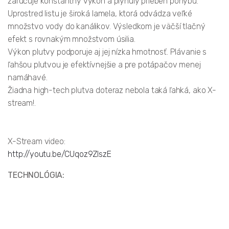
zaručuje konštantný výkon a plynulý priebeh pohybu.
Uprostred listu je široká lamela, ktorá odvádza veľké
množstvo vody do kanálikov. Výsledkom je väčší tlačný
efekt s rovnakým množstvom úsilia.
Výkon plutvy podporuje aj jej nízka hmotnosť. Plávanie s
ľahšou plutvou je efektívnejšie a pre potápačov menej
namáhavé.
Žiadna high-tech plutva doteraz nebola taká ľahká, ako X-
stream!.
X-Stream video:
http://youtu.be/CUqoz9ZIszE
TECHNOLÓGIA: