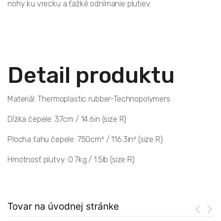
nohy ku vrecku a ťažké odnímanie plutiev.
Detail produktu
Materiál: Thermoplastic rubber-Technopolymers
Dĺžka čepele: 37cm / 14.6in (size R)
Plocha ťahu čepele: 750cm² / 116.3in² (size R)
Hmotnosť plutvy: 0.7kg / 1.5lb (size R)
Tovar na úvodnej stránke