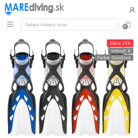
Vyhľadávanie:
Zadajte hľadaný výraz
0
Zľava
25%
Veľkosť: R
Farba: Oranžová