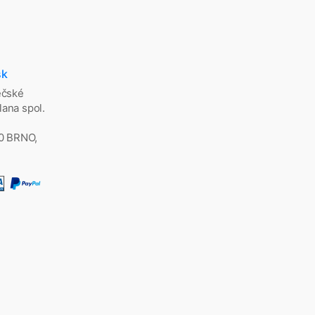
sk
ěčské
ana spol.
00 BRNO,