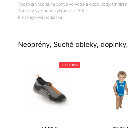
Topánka vhodná na pohyb vo vode a okolo vody. Chráni n
Topánky vyrobené výhradne z TPR.
Protišmyková podrážka.
Neoprény, Suché obleky, doplnky
Zľava
18%