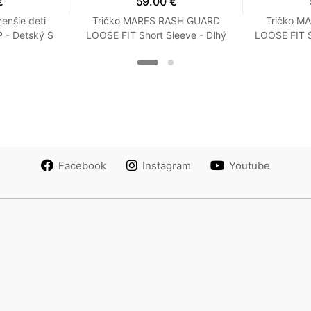
€
59.00 €
enšie deti
Tričko MARES RASH GUARD
Tričko M
- Detský S
LOOSE FIT Short Sleeve - Dlhý
LOOSE FIT S
Rukáv - Voľný strih - Dámske
Rukáv - Vo
XXS Tyrkysová
XX
Facebook
Instagram
Youtube