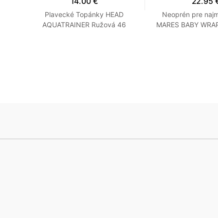
14.00 €
22.95 
RD -
Plavecké Topánky HEAD
Neoprén pre najm
Šedé
AQUATRAINER Ružová 46
MARES BABY WRAP 
Oranžová
Modrá