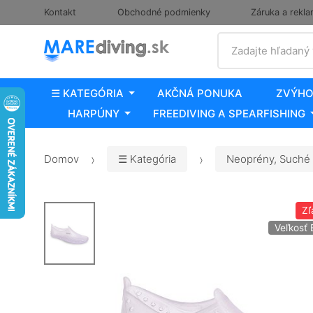
Kontakt
Obchodné podmienky
Záruka a rekla
Vyhľadať
Zadajte hľadaný
☰ KATEGÓRIA
AKČNÁ PONUKA
ZVÝHO
HARPÚNY
FREEDIVING A SPEARFISHING
Domov
☰ Kategória
Neoprény, Suché 
Zľ
Veľkosť 