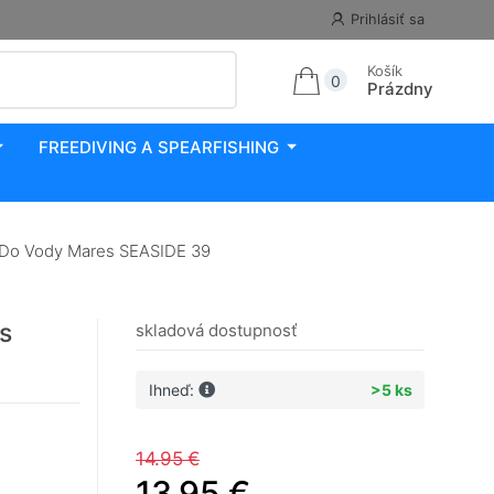
Prihlásiť sa
Košík
0
Prázdny
FREEDIVING A SPEARFISHING
Do Vody Mares SEASIDE 39
s
skladová dostupnosť
Ihneď:
>5 ks
14.95 €
13.95 €