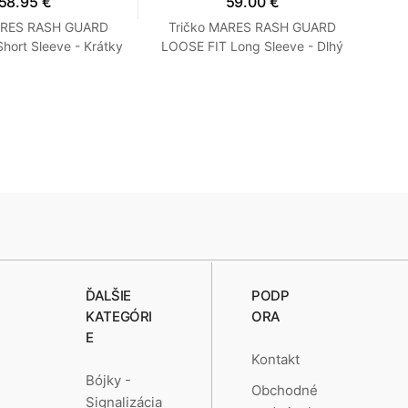
58.95 €
59.00 €
ARES RASH GUARD
Tričko MARES RASH GUARD
N
hort Sleeve - Krátky
LOOSE FIT Long Sleeve - Dlhý
ľný strih - Dámske
Rukáv - Voľný strih - Pánske M
S Tyrkysová
Modrá
ĎALŠIE
PODP
KATEGÓRI
ORA
E
Kontakt
Bójky -
Obchodné
Signalizácia