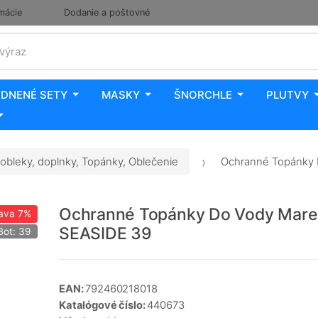
mácie
Dodanie a poštovné
 výraz
DNENÉ SETY
MASKY
ŠNORCHLE
PLUTVY
obleky, doplnky, Topánky, Oblečenie
Ochranné Topánky 
Ochranné Topánky Do Vody Mare
ava
7%
SEASIDE 39
Bot: 39
EAN:
792460218018
Katalógové číslo:
440673