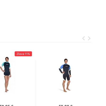
.
Zľava
11%