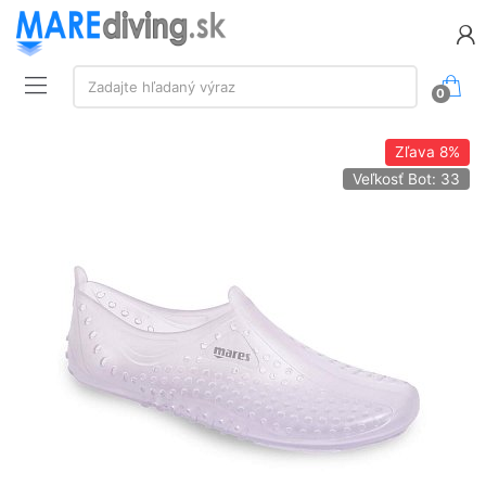
Vyhľadávanie:
Zadajte hľadaný výraz
0
Zľava
8%
Veľkosť Bot: 33